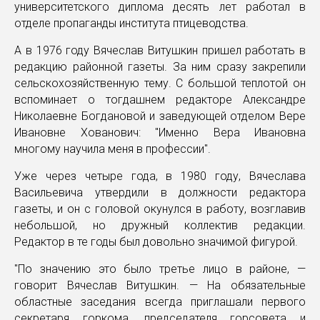
университетского диплома десять лет работал в
отделе пропаганды института птицеводства.
А в 1976 году Вячеслав Витушкин пришел работать в
редакцию районной газеты. За ним сразу закрепили
сельскохозяйственную тему. С большой теплотой он
вспоминает о тогдашнем редакторе Александре
Николаевне Богдановой и заведующей отделом Вере
Ивановне Хованович: "Именно Вера Ивановна
многому научила меня в профессии".
Уже через четыре года, в 1980 году, Вячеслава
Васильевича утвердили в должности редактора
газеты, и он с головой окунулся в работу, возглавив
небольшой, но дружный коллектив редакции.
Редактор в те годы был довольно значимой фигурой.
"По значению это было третье лицо в районе, —
говорит Вячеслав Витушкин. — На обязательные
областные заседания всегда приглашали первого
секретаря горкома, председателя горсовета и