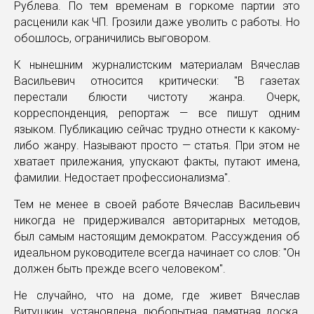
Рублева. По тем временам в горкоме партии это
расценили как ЧП. Грозили даже уволить с работы. Но
обошлось, ограничились выговором.
К нынешним журналистским материалам Вячеслав
Васильевич относится критически: "В газетах
перестали блюсти чистоту жанра. Очерк,
корреспонденция, репортаж — все пишут одним
языком. Публикацию сейчас трудно отнести к какому-
либо жанру. Называют просто — статья. При этом не
хватает прилежания, упускают факты, путают имена,
фамилии. Недостает профессионализма".
Тем не менее в своей работе Вячеслав Васильевич
никогда не придерживался авторитарных методов,
был самым настоящим демократом. Рассуждения об
идеальном руководителе всегда начинает со слов: "Он
должен быть прежде всего человеком".
Не случайно, что на доме, где живет Вячеслав
Витушкин, установлена любопытная памятная доска,