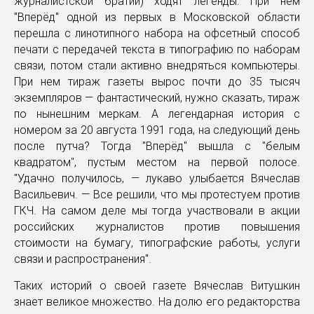
журналистской братии) ходят легенды. При нем
"Вперёд" одной из первых в Московской области
перешла с линотипного набора на офсетный способ
печати с передачей текста в типографию по наборам
связи, потом стали активно внедряться компьютеры.
При нем тираж газеты вырос почти до 35 тысяч
экземпляров — фантастический, нужно сказать, тираж
по нынешним меркам. А легендарная история с
номером за 20 августа 1991 года, на следующий день
после путча? Тогда "Вперёд" вышла с "белым
квадратом", пустым местом на первой полосе.
"Удачно получилось, — лукаво улыбается Вячеслав
Васильевич. — Все решили, что мы протестуем против
ГКЧ. На самом деле мы тогда участвовали в акции
российских журналистов против повышения
стоимости на бумагу, типографские работы, услуги
связи и распространения".
Таких историй о своей газете Вячеслав Витушкин
знает великое множество. На долю его редакторства