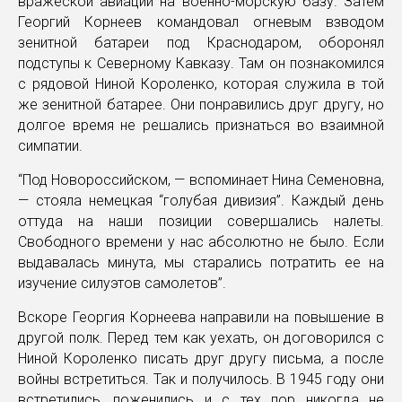
вражеской авиации на военно-морскую базу. Затем
Георгий Корнеев командовал огневым взводом
зенитной батареи под Краснодаром, оборонял
подступы к Северному Кавказу. Там он познакомился
с рядовой Ниной Короленко, которая служила в той
же зенитной батарее. Они понравились друг другу, но
долгое время не решались признаться во взаимной
симпатии.
“Под Новороссийском, — вспоминает Нина Семеновна,
— стояла немецкая “голубая дивизия”. Каждый день
оттуда на наши позиции совершались налеты.
Свободного времени у нас абсолютно не было. Если
выдавалась минута, мы старались потратить ее на
изучение силуэтов самолетов”.
Вскоре Георгия Корнеева направили на повышение в
другой полк. Перед тем как уехать, он договорился с
Ниной Короленко писать друг другу письма, а после
войны встретиться. Так и получилось. В 1945 году они
встретились, поженились и с тех пор никогда не