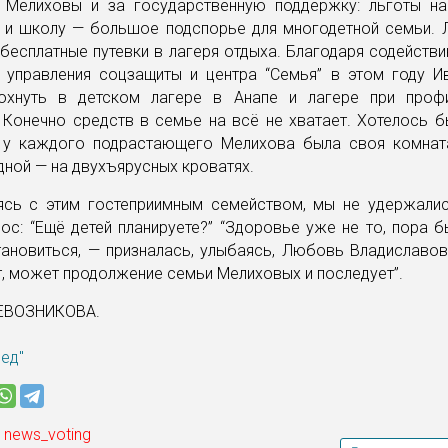
 Мелиховы и за государственную поддержку: льготы на 
д и школу — большое подспорье для многодетной семьи. 
бесплатные путевки в лагеря отдыха. Благодаря содейств
 управления соцзащиты и центра “Семья” в этом году И
охнуть в детском лагере в Анапе и лагере при проф
 Конечно средств в семье на всё не хватает. Хотелось б
 у каждого подрастающего Мелихова была своя комната
дной — на двухъярусных кроватях.
сь с этим гостеприимным семейством, мы не удержалис
ос: “Ещё детей планируете?” “Здоровье уже не то, пора 
ановиться, — призналась, улыбаясь, Любовь Владиславов
т, может продолжение семьи Мелиховых и последует”.
ЕВОЗНИКОВА.
ред"
 news_voting