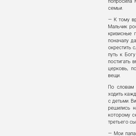
попросила 
семьи.
— К тому в
Мальчик ро
кризисные 
поначалу д
окрестить с
путь к Бог
постигать 
церковь, п
вещи.
По словам 
ходить кажд
с детьми. В
решились н
которому се
третьего сы
— Мои папа