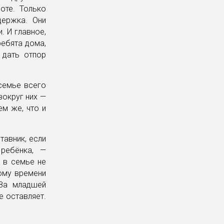
оте. Только
держка. Они
. И главное,
ребята дома,
 дать отпор
 семье всего
вокруг них —
м же, что и
тавник, если
ребёнка, —
 в семье не
тому времени
 За младшей
е оставляет.