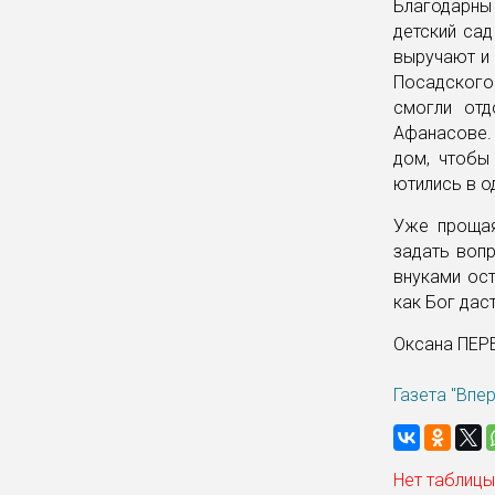
Благодарны
детский са
выручают и 
Посадского
смогли отд
Афанасове.
дом, чтобы
ютились в о
Уже прощая
задать вопр
внуками ост
как Бог дас
Оксана ПЕР
Газета "Впе
Нет таблицы