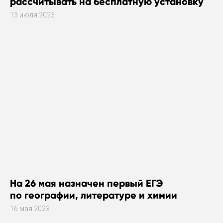
рассчитывать на бесплатную установку
газового оборудования
13 июля 2023
На 26 мая назначен первый ЕГЭ
по географии, литературе и химии
16 мая 2023