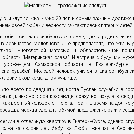
у они идут по жизни уже 20 лет, и самым важным достиже
ием своей любви и верности считают своих пятерых детей.
в обычной екатеринбургской семье, где у родителей их
 в девичестве Молодцова и не предполагала, что жизнь у
тливой многодетной матерью и обладательницей поче
 области “Материнская слава”. И встреча с будущим муж
, уроженцем Самарской области, в Екатеринбурге
лена судьбой. Молодой человек учился в Екатеринбург
иллеристском командном училище.
ло всего по двадцать лет, когда Руслан случайно в гос
вь к длинноволосой красавице сразу вспыхнула в серд
 Как военный человек, он не стал тратить время на долгие 
ерез два месяца сделал любимой предложение руки и серд
елили в отдельную квартиру в Екатеринбурге, однако спус
 одна на склоне лет, бабушка Любы, жившая в Сергие