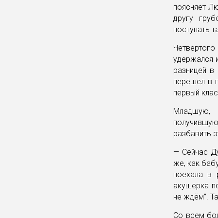
поясняет Лю
другу груб
поступать т
Четвертого 
удержался и
разницей в 
перешел в п
первый клас
Младшую, 
получившую
разбавить э
— Сейчас Ду
же, как баб
поехала в 
акушерка по
не ждём”. Та
Со всем бо