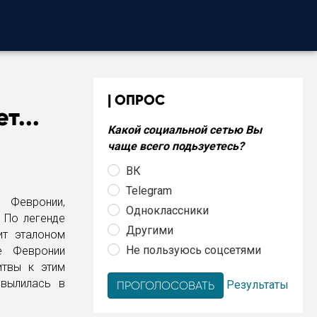
ОПРОС
т...
Какой социальной сетью Вы
чаще всего подьзуетесь?
ВК
Telegram
 Февронии,
Одноклассники
 По легенде
Другими
ит эталоном
Не пользуюсь соцсетями
е Февронии
итвы к этим
вылилась в
Результаты