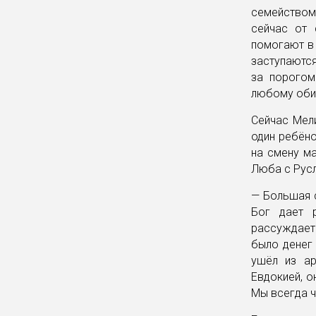
семейством
сейчас от 
помогают в 
заступаются
за порогом
любому оби
Сейчас Мели
один ребёно
на смену м
Люба с Русл
— Большая с
Бог дает 
рассуждает
было денег 
ушёл из ар
Евдокией, о
Мы всегда ч