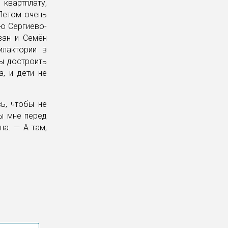
квартплату,
Летом очень
ию Сергиево-
ван и Семён
илактории в
ы достроить
, и дети не
ь, чтобы не
бы мне перед
на. — А там,