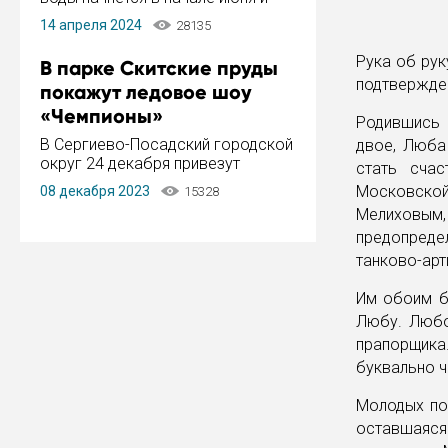
завершится в конце августа.
14 апреля 2024
28135
Период отключения составит не
более 14 дней.
Рука об рук
В парке Скитские пруды
подтвержден
покажут ледовое шоу
«Чемпионы»
Родившись 
В Сергиево-Посадский городской
двое, Люба
округ 24 декабря привезут
стать счас
ледовый тур «Чемпионы»
Московской
08 декабря 2023
15328
заслуженного мастера спорта,
Мелиховым
чемпиона мира и Европы,
предопреде
серебряного призера зимних
Олимпийских игр Ильи Авербуха.
танково-арт
Как сообщает администрация ...
Им обоим бы
Любу. Любо
прапорщика.
буквально ч
Молодых пос
оставшаяся