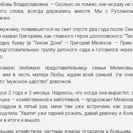
бовь Владиславовна. — Сколько их помню, они ни разу не 
ого слова, всегда держались вместе. Мы с Руслано
акже.
мужчину, появившегося на свет спустя два года после Сем
 назвал Григорием, как главного героя шолоховского “Тих
одну букву (в “Тихом Доне” — Григорий Мелехов. — Прим.
одготовительную группу детского сада и готовится через
с.
самую любимую представительницу семьи Мелиховы
 имя в честь матери Любы, ждали всей семьей. Уж оче
то “мужское царство” девочкой.
се 2 года и 3 месяца. Надеюсь, что когда она вырастет, 
ушка — хозяйственной и заботливой, — продолжает Мелихов
роддом в пятый раз, меня там уже встречали, как род
шутила: “Хватит уже парней рожать, давай девочку и бо
к в итоге и вышло.
льшим хозяйством: частным домом, огородом и большим,