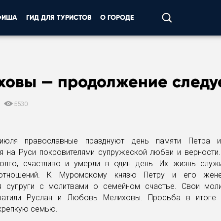
ФИША
ГИД ДЛЯ ТУРИСТОВ
О ГОРОДЕ
овы — продолжение следуе
2
5530
июля православные празднуют день памяти Петра и
я на Руси покровителями супружеской любви и верности.
олго, счастливо и умерли в один день. Их жизнь служ
отношений. К Муромскому князю Петру и его жен
 супруги с молитвами о семейном счастье. Свои мол
ратили Руслан и Любовь Мелиховы. Просьба в итоге 
крепкую семью.