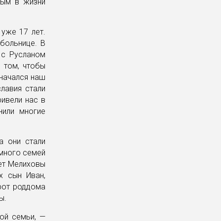
ным в жизни
уже 17 лет.
больнице. В
 с Русланом
 том, чтобы
 начался наш
лавия стали
ивели нас в
нили многие
а они стали
 много семей
лет Мелиховы
х сын Иван,
орот роддома
ы.
ой семьи, —