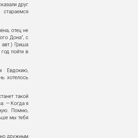
сказали друг
м стараемся
ёна, отец не
ого Дона”, с
 авт.) Гриша
 год пойти в
х Евдокию,
нь хотелось
станет такой
а. — Когда я
ную. Помню,
льше мы тебя
 но дружным