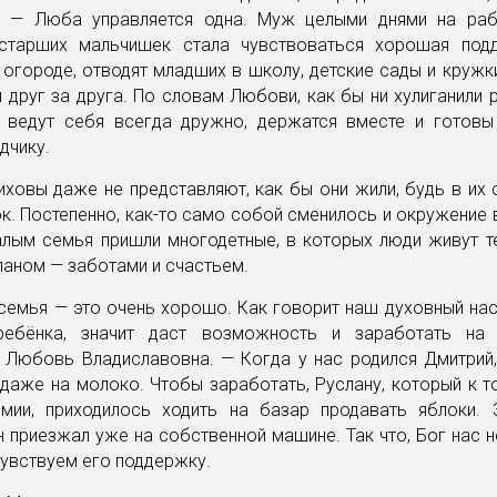
 — Люба управляется одна. Муж целыми днями на раб
старших мальчишек стала чувствоваться хорошая под
огороде, отводят младших в школу, детские сады и кружки
 друг за друга. По словам Любови, как бы ни хулиганили 
 ведут себя всегда дружно, держатся вместе и готовы
дчику.
ховы даже не представляют, как бы они жили, будь в их
к. Постепенно, как-то само собой сменилось и окружение 
алым семья пришли многодетные, в которых люди живут те
аном — заботами и счастьем.
емья — это очень хорошо. Как говорит наш духовный нас
ребёнка, значит даст возможность и заработать на 
 Любовь Владиславовна. — Когда у нас родился Дмитрий,
даже на молоко. Чтобы заработать, Руслану, который к 
мии, приходилось ходить на базар продавать яблоки.
н приезжал уже на собственной машине. Так что, Бог нас н
увствуем его поддержку.