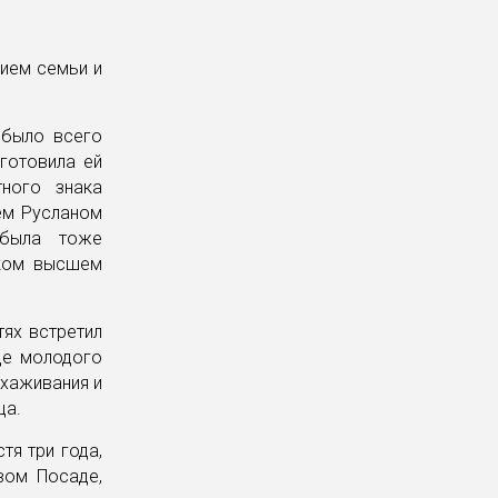
нием семьи и
 было всего
готовила ей
тного знака
ем Русланом
 была тоже
ском высшем
тях встретил
це молодого
ухаживания и
ца.
тя три года,
вом Посаде,