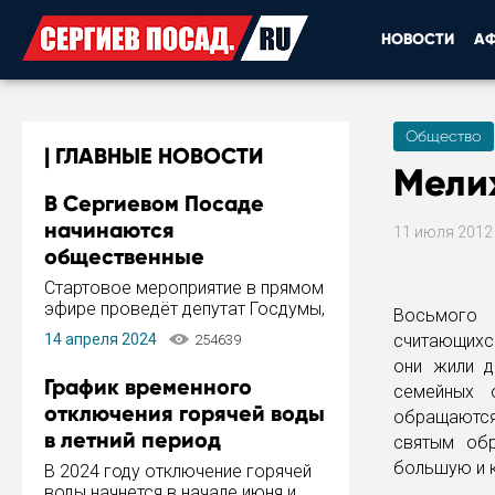
НОВОСТИ
А
Общество
ГЛАВНЫЕ НОВОСТИ
Мелих
В Сергиевом Посаде
начинаются
11 июля 201
общественные
обсуждения Стратегии
Стартовое мероприятие в прямом
развития города
эфире проведёт депутат Госдумы,
Восьмого 
инициатор и автор Концепции
14 апреля 2024
считающихс
254639
развития Сергиева Посада и
они жили д
Стратегии ее реализации Сергей
График временного
семейных 
Пахомов.
отключения горячей воды
обращаются
в летний период
святым об
большую и 
В 2024 году отключение горячей
воды начнется в начале июня и