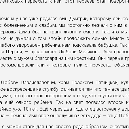
Мелиховых переехать к ней. Этот переезд стал поворот
ремени у нас уже родился сын Дмитрий, которому сейчас 
с болезненным и слабым, мы постоянно лежали с ним в 
периоды Дима был на грани жизни и смерти. Так, что мы
аже не думали о том, чтобы продолжить семью. Мысль о
лабого здоровьем ребёнка, нам подсказала бабушка. Так
у и Церкви, — продолжает Любовь Мелихова. Азы правос
вместе с мужем благодаря нашим крёстным. Они первые пр
орекомендовали книги, которые нужно прочесть, объяс
Любовь Владиславовны, храм Праскевы Пятницкой, куд
ое воскресенье на службу, отличается тем, что там всегда
идимо, это факт стал поворотным к тому, что спустя семь 
а ещё одного ребенка. Так на свет появился второй и
йчас уже 10 лет. Ещё через два года отец встречал у в
на — Семёна. Имя своё он получил в честь деда — отца Люб
 с мамой стали для нас своего рода образцом счастлив