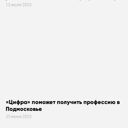
газового оборудования
13 июля 2023
«Цифра» поможет получить профессию в
Подмосковье
23 июня 2023