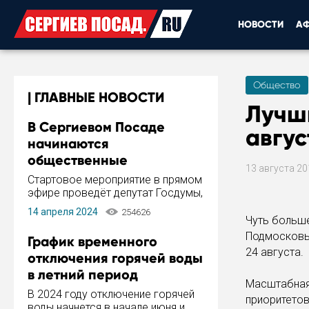
НОВОСТИ
А
Общество
ГЛАВНЫЕ НОВОСТИ
Лучши
В Сергиевом Посаде
авгус
начинаются
общественные
13 августа 2
обсуждения Стратегии
Стартовое мероприятие в прямом
развития города
эфире проведёт депутат Госдумы,
инициатор и автор Концепции
14 апреля 2024
254626
развития Сергиева Посада и
Чуть больше
Стратегии ее реализации Сергей
Подмосковья
График временного
Пахомов.
24 августа.
отключения горячей воды
в летний период
Масштабная
В 2024 году отключение горячей
приоритетов
воды начнется в начале июня и