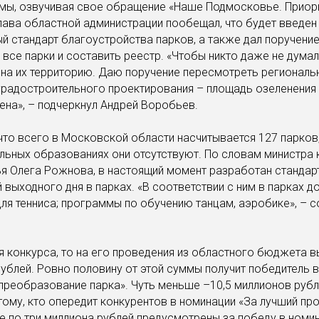
имы, озвучивая свое обращение «Наше Подмосковье. Приор
глава областной администрации пообещал, что будет введен
й стандарт благоустройства парков, а также дал поручени
 все парки и составить реестр. «Чтобы никто даже не думал
на их территорию. Даю поручение пересмотреть региональ
градостроительного проектирования – площадь озеленения
ена», – подчеркнул Андрей Воробьев.
что всего в Московской области насчитывается 127 парков,
льных образованиях они отсутствуют. По словам министра 
я Олега Рожнова, в настоящий момент разработан стандар
 выходного дня в парках. «В соответствии с ним в парках 
ы для тенниса; программы по обучению танцам, аэробике», – 
я конкурса, то на его проведения из областного бюджета 
ублей. Ровно половину от этой суммы получит победитель 
преобразование парка». Чуть меньше –10,5 миллионов рубл
тому, кто опередит конкурентов в номинации «За лучший про
е по три миллиона рублей предусмотрены за победу в номи