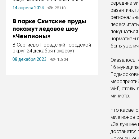
середине з
завершится в конце августа.
14 апреля 2024
28118
развития», 
Период отключения составит не
более 14 дней.
региональны
В парке Скитские пруды
пересчитать
покажут ледовое шоу
покушаться 
«Чемпионы»
нормативы 
В Сергиево-Посадский городской
быть увелич
округ 24 декабря привезут
ледовый тур «Чемпионы»
08 декабря 2023
15304
Оказалось, 
заслуженного мастера спорта,
16 муниципа
чемпиона мира и Европы,
серебряного призера зимних
Подмосковь
Олимпийских игр Ильи Авербуха.
мероприятий
Как сообщает администрация ...
wi-fi, стол
министр.
Что касаетс
миллионов р
«За лучшее 
достанется 
Наконец, ещ