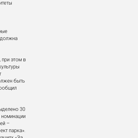
итеты
е
ные
 должна
 при этом в
культуры
т
должен быть
сообщил
выделено 30
в номинации
ей –
ект парка».
нациях «За