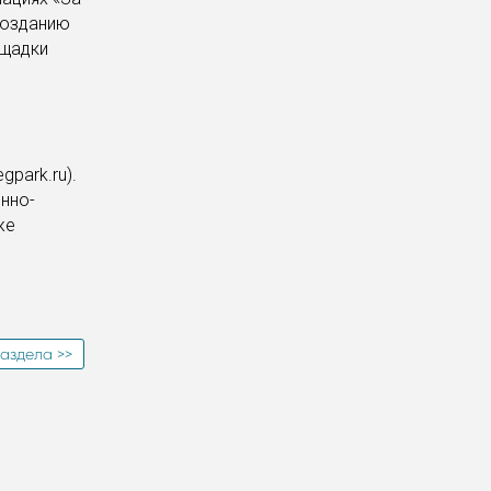
созданию
ощадки
park.ru).
нно-
же
аздела >>