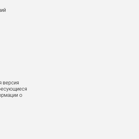
ший
я версия
ересующиеся
ормации о