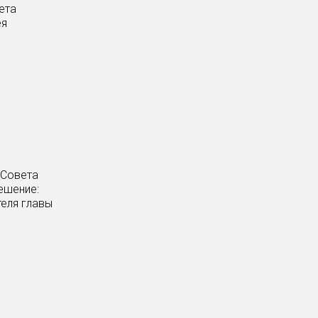
ета
ея
 Совета
ешение:
еля главы