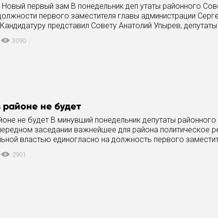
Новый первый зам В понедельник деп утаты районного Сов
 должности первого заместителя главы администрации Серг
Кандидатуру представил Совету Анатолий Упырев, депутаты
его единогласно. Сергею Персианову
3090
 районе не будет
йоне не будет В минувший понедельник депутаты районного
очередном заседании важнейшее для района политическое р
льной властью единогласно на должность первого заместит
ен Сергей
2901