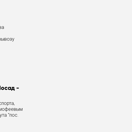
ва
 вывозу
Посад -
спорта,
Тимофеевым
та "пос.