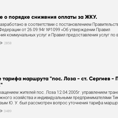
 о порядке снижения оплаты за ЖКУ.
азработано в соответствии с постановлением Правительст
Федерации от 26.09.94г №1099 «Об утверждении Правил
ия коммунальных услуг и Правил предоставления услуг по
идких бытовых отходов» (с изменениями
2858
 тарифа маршрута "пос. Лоза - ст. Сергиев - 
."
ращением жителей пос. Лоза 12.04.2005г. управлением тран
ожного хозяйства и индивидуальными предпринимателями 
евым Ю. У. был рассмотрен вопрос уточнения тарифа маршру
ргиев -
3489