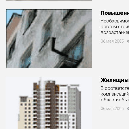
Повышени
Необходимос
ростом стоим
возрастанием
организаций 
06 мая 2005
Жилищные
В соответст
компенсаций 
области» был
социальным
06 мая 2005