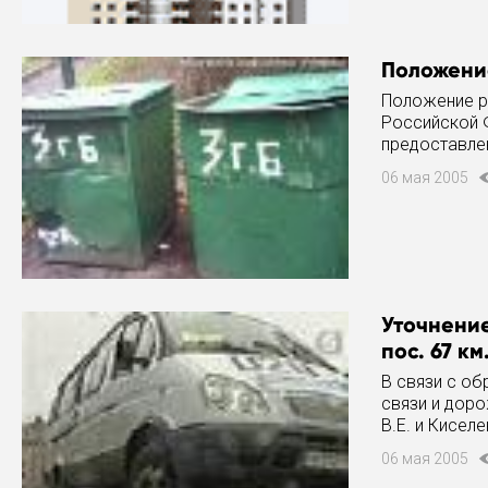
Положение
Положение р
Российской 
предоставлен
твердых и ж
06 мая 2005
Уточнение
пос. 67 км
В связи с об
связи и дор
В.Е. и Кисел
Лоза - ст. Се
06 мая 2005