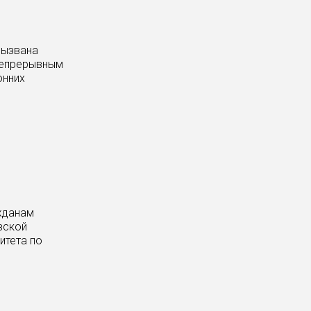
вызвана
 непрерывным
онних
жданам
вской
итета по