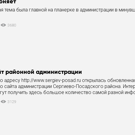
оняет
я тема была главной на планерке в администрации в минув
3680
йт районной администрации
по адресу http://www.sergiev-posad.ru открылась обновленна
о сайта администрации Сергиево-Посадского района. Инт
гут получить здесь большое количество самой разной инф
о региона.
3129