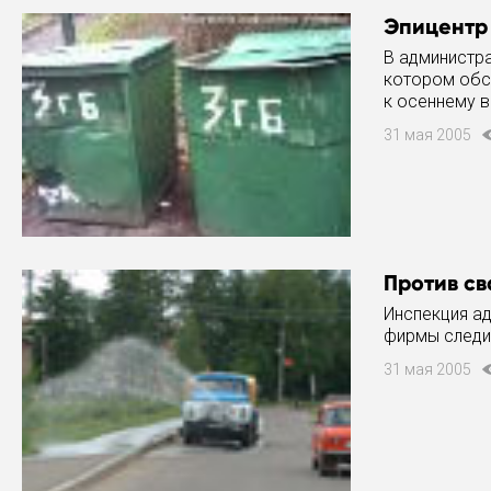
Эпицентр
В администр
котором обс
к осеннему 
свалками.
31 мая 2005
Против св
Инспекция а
фирмы следи
31 мая 2005