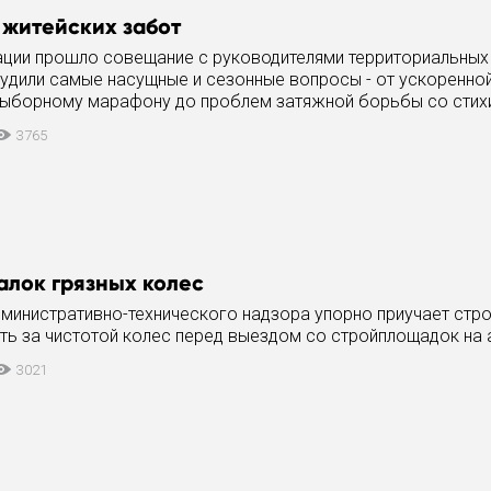
 житейских забот
ации прошло совещание с руководителями территориальных 
удили самые насущные и сезонные вопросы - от ускоренно
выборному марафону до проблем затяжной борьбы со стих
3765
алок грязных колес
дминистративно-технического надзора упорно приучает стр
ть за чистотой колес перед выездом со стройплощадок на 
3021