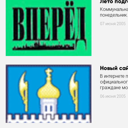
Лето подг
Коммунальна
понедельник.
07 июня 2005
Новый са
В интернете 
официальног
граждане мо
жизни нашег
06 июня 2005