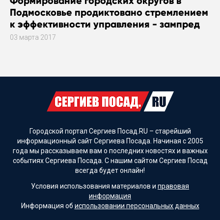
Формирование городских округов в
Подмосковье продиктовано стремлением
к эффективности управления - зампред
правительства Подмосковья Александр
03 марта 2017
Костомаров
Городской портал Сергиев Посад.RU – старейший
информационный сайт Сергиева Посада. Начиная с 2005
года мы рассказываем вам о последних новостях и важных
событиях Сергиева Посада. С нашим сайтом Сергиев Посад
всегда будет онлайн!
Условия использования материалов и
правовая
информация
Информация об
использовании персональных данных