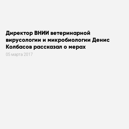
Директор ВНИИ ветеринарной
вирусологии и микробиологии Денис
Колбасов рассказал о мерах
безопасности против птичьего гриппа в
05 марта 2017
Сергиевом Посаде