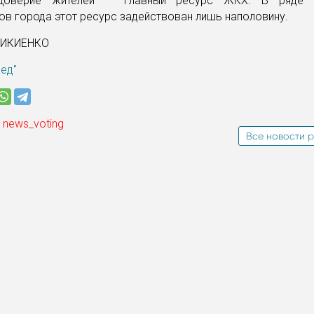
 Доверие жителей — главный ресурс ЖКХ. В ряде 
в города этот ресурс задействован лишь наполовину.
НИКИЕНКО
ред"
 news_voting
Все новости р