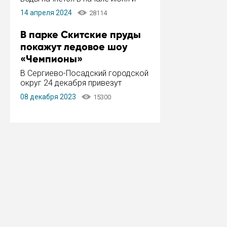
завершится в конце августа.
14 апреля 2024
28114
Период отключения составит не
более 14 дней.
В парке Скитские пруды
покажут ледовое шоу
«Чемпионы»
В Сергиево-Посадский городской
округ 24 декабря привезут
ледовый тур «Чемпионы»
08 декабря 2023
15300
заслуженного мастера спорта,
чемпиона мира и Европы,
серебряного призера зимних
Олимпийских игр Ильи Авербуха.
Как сообщает администрация ...