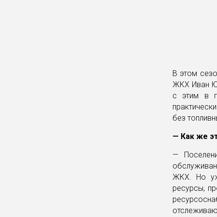
В этом сезо
ЖКХ Иван Юд
с этим в п
практически
без топливн
— Как же э
— Поселени
обслуживан
ЖКХ. Но уж
ресурсы, п
ресурсосна
отслеживаю