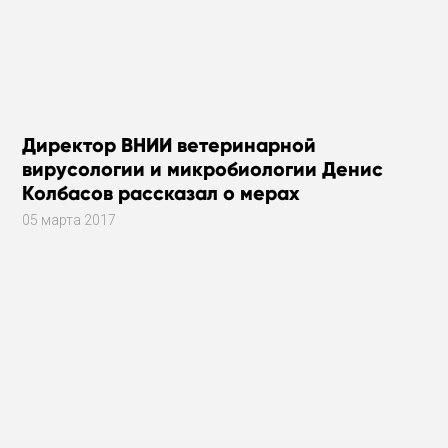
Директор ВНИИ ветеринарной
вирусологии и микробиологии Денис
Колбасов рассказал о мерах
безопасности против птичьего гриппа в
05 марта 2017
Сергиевом Посаде