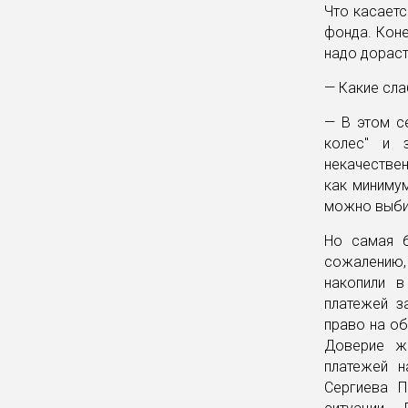
Что касаетс
фонда. Коне
надо дорасти
— Какие сл
— В этом с
колес" и 
некачестве
как минимум
можно выби
Но самая 
сожалению,
накопили 
платежей з
право на об
Доверие жи
платежей н
Сергиева П