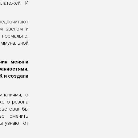
платежей. И
редпочитают
м звеном и
 нормально,
оммунальной
ния меняли
занностями.
К и создали
мпаниями, о
кого резона
советовал бы
во сменить
ы узнают от