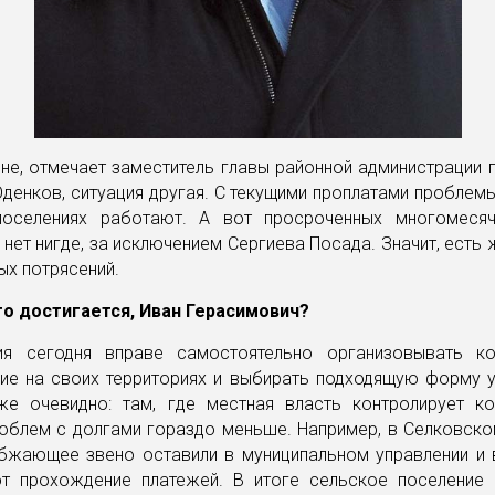
не, отмечает заместитель главы районной администрации
енков, ситуация другая. С текущими проплатами проблемы
оселениях работают. А вот просроченных многомеся
 нет нигде, за исключением Сергиева Посада. Значит, есть
ых потрясений.
то достигается, Иван Герасимович?
я сегодня вправе самостоятельно организовывать к
ие на своих территориях и выбирать подходящую форму у
е очевидно: там, где местная власть контролирует к
роблем с долгами гораздо меньше. Например, в Селковско
бжающее звено оставили в муниципальном управлении и 
т прохождение платежей. В итоге сельское поселение