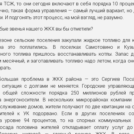
я ТСЖ, то они сегодня включают в себя порядка 10 проц
чно, такая форма управления — самый лучший вариант, но
. И подгонять этот процесс, на мой взгляд, не разумно.
абые звенья нашего ЖКХ вы бы отметили?
езоне сельские поселения закупали жидкое топливо для к
за это поплатились. В поселках Самотовино и Кузь
нного топлива пришлось восстанавливать котлы. Запас 
 месячный, и заготавливать топливо надо летом, когда о
рать.
большая проблема в ЖКХ района — это Сергиев Посад
 ситуация с долгами не меняется. Городские управляющ
в общей сложности порядка 250 миллионов рублей пр
а энергоносители. В нескольких микрорайонах компании
служивание домов, жители получают по две квитанции на о
телей к УК подорвано. Если в других поселениях с
а уровне 94 процентов, то на спорных коммунальных 
осада половина жителей откладывает оплату услуг до