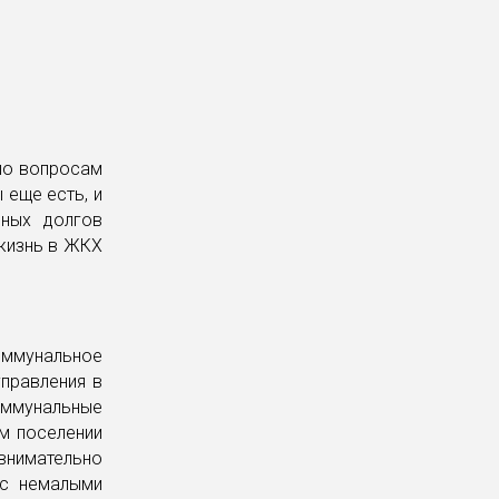
 по вопросам
 еще есть, и
чных долгов
 жизнь в ЖКХ
оммунальное
правления в
оммунальные
м поселении
внимательно
 с немалыми