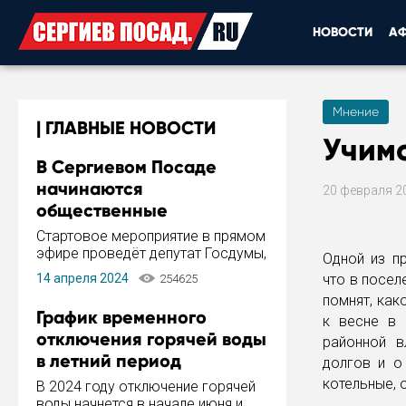
НОВОСТИ
А
Мнение
ГЛАВНЫЕ НОВОСТИ
Учимс
В Сергиевом Посаде
начинаются
20 февраля 2
общественные
обсуждения Стратегии
Стартовое мероприятие в прямом
развития города
эфире проведёт депутат Госдумы,
Одной из п
инициатор и автор Концепции
14 апреля 2024
что в посел
254625
развития Сергиева Посада и
помнят, как
Стратегии ее реализации Сергей
График временного
к весне в 
Пахомов.
отключения горячей воды
районной в
в летний период
долгов и о
котельные, 
В 2024 году отключение горячей
воды начнется в начале июня и