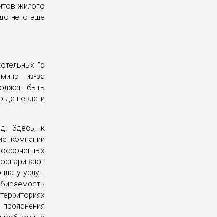
ентов жилого
 до него еще
отельных "с
мино из-за
должен быть
но дешевле и
. Здесь, к
ие компании
осроченных
 оспаривают
плату услуг.
обираемость
территориях
 прояснения