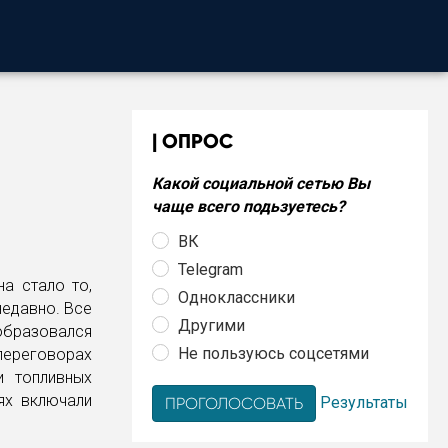
ОПРОС
Какой социальной сетью Вы
чаще всего подьзуетесь?
ВК
Telegram
а стало то,
Одноклассники
недавно. Все
Другими
 образовался
Не пользуюсь соцсетями
переговорах
и топливных
ях включали
Результаты