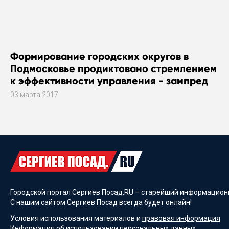
Формирование городских округов в
Подмосковье продиктовано стремлением
к эффективности управления - зампред
правительства Подмосковья Александр
03 марта 2017
Костомаров
Городской портал Сергиев Посад.RU – старейший информационн
С нашим сайтом Сергиев Посад всегда будет онлайн!
Условия использования материалов и
правовая информация
Информация об
использовании персональных данных