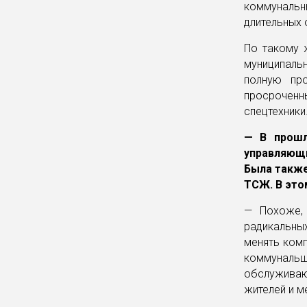
коммунальн
длительных 
По такому 
муниципал
полную про
просроченн
спецтехники
— В прошл
управляющи
Была также
ТСЖ. В это
— Похоже, 
радикальны
менять комп
коммуналь
обслуживаю
жителей и м