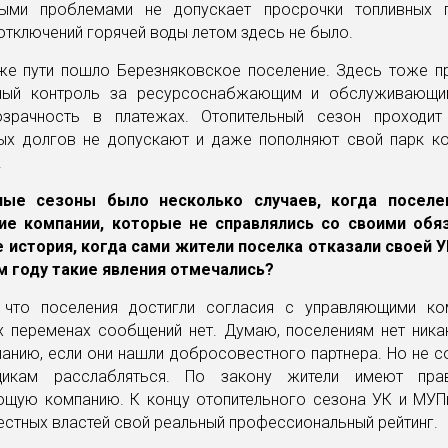
ыми проблемами не допускает просрочки топливных 
отключений горячей воды летом здесь не было.
же пути пошло Березняковское поселение. Здесь тоже п
ьный контроль за ресурсоснабжающим и обслуживающи
зрачность в платежах. Отопительный сезон проходит
ых долгов не допускают и даже пополняют свой парк к
.
ые сезоны было несколько случаев, когда поселе
е компании, которые не справлялись со своими обя
 история, когда сами жители поселка отказали своей У
м году такие явления отмечались?
что поселения достигли согласия с управляющими ко
х переменах сообщений нет. Думаю, поселениям нет ника
анию, если они нашли добросовестного партнера. Но не 
щикам расслабляться. По закону жители имеют пра
щую компанию. К концу отопительного сезона УК и МУП
естных властей свой реальный профессиональный рейтинг.