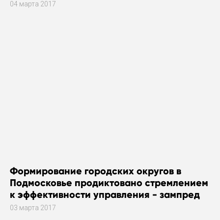
04 марта 2017
Формирование городских округов в
Подмосковье продиктовано стремлением
к эффективности управления - зампред
правительства Подмосковья Александр
03 марта 2017
Костомаров