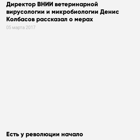
Директор ВНИИ ветеринарной
вирусологии и микробиологии Денис
Колбасов рассказал о мерах
безопасности против птичьего гриппа в
05 марта 2017
Сергиевом Посаде
Есть у революции начало