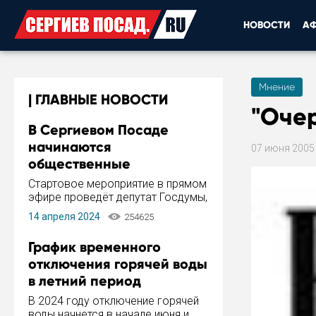
НОВОСТИ
А
Мнение
ГЛАВНЫЕ НОВОСТИ
"Очер
В Сергиевом Посаде
начинаются
07 июня 200
общественные
обсуждения Стратегии
Стартовое мероприятие в прямом
развития города
эфире проведёт депутат Госдумы,
инициатор и автор Концепции
14 апреля 2024
254625
развития Сергиева Посада и
Стратегии ее реализации Сергей
График временного
Пахомов.
отключения горячей воды
в летний период
В 2024 году отключение горячей
воды начнется в начале июня и