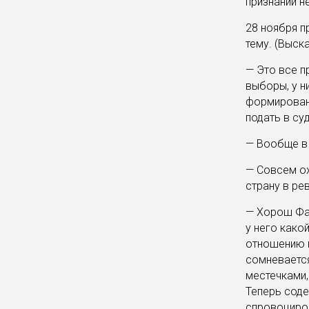
признании н
28 ноября п
тему. (Выск
— Это все п
выборы, у н
формирован
подать в суд
— Вообще в
— Совсем ох
страну в р
— Хорош Фад
у него како
отношению к
сомневается
местечками,
Теперь соде
спровоциро