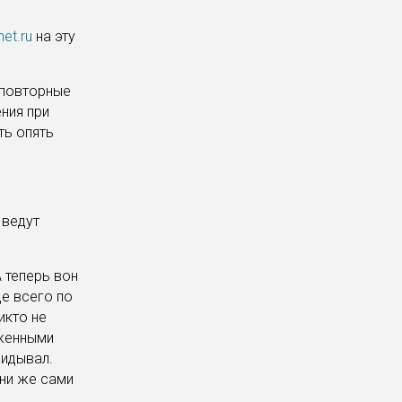
et.ru
на эту
 повторные
ния при
ть опять
 ведут
 теперь вон
де всего по
икто не
иженными
видывал.
они же сами