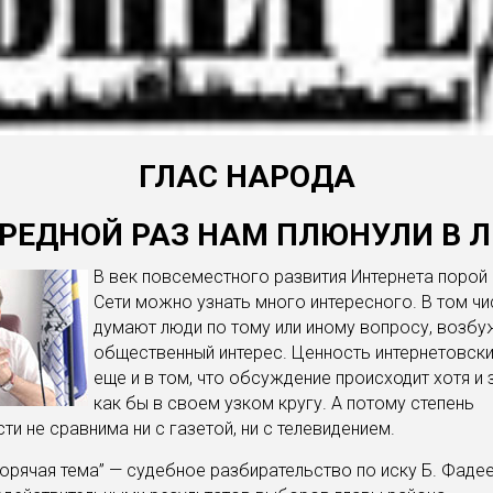
ГЛАС НАРОДА
РЕДНОЙ РАЗ НАМ ПЛЮНУЛИ В 
В век повсеместного развития Интернета порой
Сети можно узнать много интересного. В том чис
думают люди по тому или иному вопросу, воз
общественный интерес. Ценность интернетовск
еще и в том, что обсуждение происходит хотя и 
как бы в своем узком кругу. А потому степень
ти не сравнима ни с газетой, ни с телевидением.
орячая тема” — судебное разбирательство по иску Б. Фаде