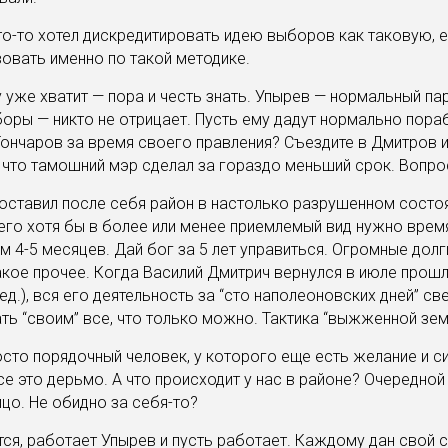
то-то хотел дискредитировать идею выборов как таковую, 
овать именно по такой методике.
 уже хватит — пора и честь знать. Упырев — нормальный па
оры — никто не отрицает. Пусть ему дадут нормально пораб
Гончаров за время своего правления? Съездите в Дмитров 
 что тамошний мэр сделал за гораздо меньший срок. Вопро
оставил после себя район в настолько разрушенном состоя
его хотя бы в более или менее приемлемый вид нужно время
м 4-5 месяцев. Дай бог за 5 лет управиться. Огромные долг
акое прочее. Когда Василий Дмитрич вернулся в июле прошл
ед.), вся его деятельность за “сто наполеоновских дней” св
ть “своим” все, что только можно. Тактика “выжженной зем
сто порядочный человек, у которого еще есть желание и с
се это дерьмо. А что происходит у нас в районе? Очередной
ицо. Не обидно за себя-то?
ся, работает Упырев и пусть работает. Каждому дан свой с