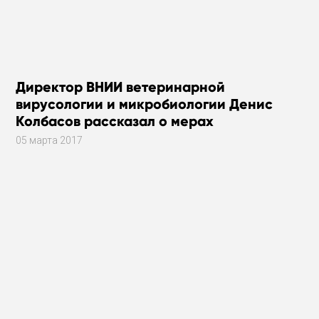
Директор ВНИИ ветеринарной
вирусологии и микробиологии Денис
Колбасов рассказал о мерах
безопасности против птичьего гриппа в
05 марта 2017
Сергиевом Посаде