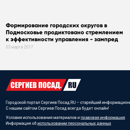
Формирование городских округов в
Подмосковье продиктовано стремлением
к эффективности управления - зампред
правительства Подмосковья Александр
03 марта 2017
Костомаров
Городской портал Сергиев Посад.RU – старейший информационн
С нашим сайтом Сергиев Посад всегда будет онлайн!
Условия использования материалов и
правовая информация
Информация об
использовании персональных данных