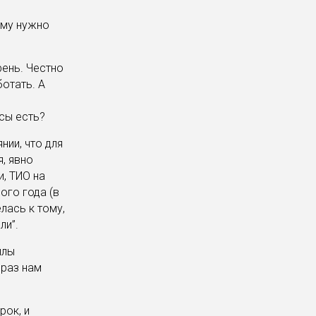
ему нужно
рень. Честно
отать. А
и
сы есть?
нии, что для
, явно
и, ТИО на
ого года (в
елась к тому,
ли”.
илы
 раз нам
рок, и