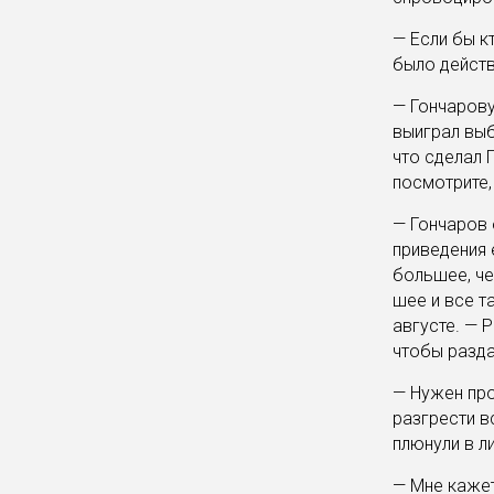
— Если бы к
было действ
— Гончарову
выиграл выб
что сделал 
посмотрите,
— Гончаров 
приведения 
большее, че
шее и все т
августе. — Р
чтобы разда
— Нужен про
разгрести в
плюнули в л
— Мне кажет