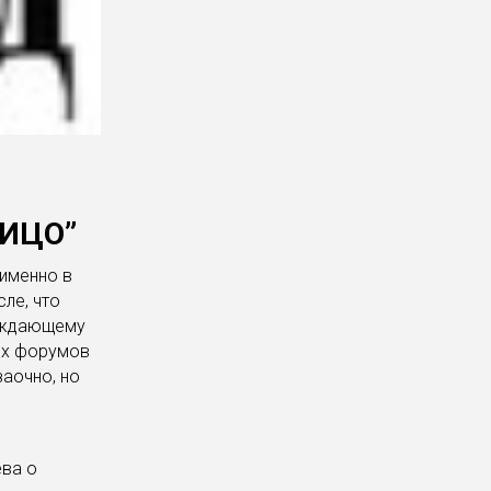
ЛИЦО”
 именно в
ле, что
буждающему
их форумов
заочно, но
ева о