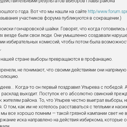
едействительными результатов выборов главы района
рошлого года. Вот что мы нашли на сайте
http/www.forum.spn
азывания участников форума публикуются в сокращении.)
роиски гончаровской шайки. Говорят, что когда готовились
их везде были свои люди. Они умышленно создавали наруше
ии избирательных комиссий, чтобы потом была возможнос
.
 нашей стране выборы превращаются в профанацию.
ренели, не понимают, что своими действиями они напрямую
еволюцию.
еев... Когда-то он первый поздравил Упырева с победой. А
й расклад выходит. Поступок его абсолютно свинский преж
 жителям района. То, что Упырев честно выиграл выборы, н
. О том, как им не хотелось расставаться с теплыми и нас
 мы все хорошо помним — такой грязной кампании свет не 
ржание иска направлено на действия избиркома, которые 
вали.