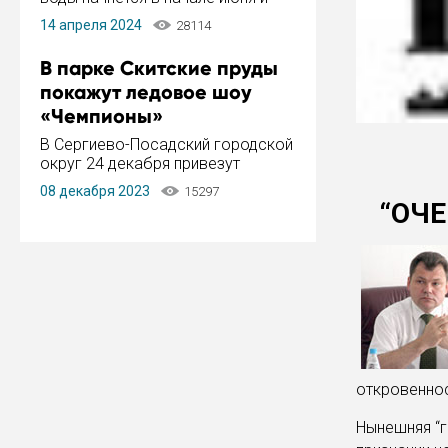
завершится в конце августа.
14 апреля 2024
28114
Период отключения составит не
более 14 дней.
В парке Скитские пруды
покажут ледовое шоу
«Чемпионы»
В Сергиево-Посадский городской
округ 24 декабря привезут
ледовый тур «Чемпионы»
08 декабря 2023
15297
заслуженного мастера спорта,
“ОЧЕ
чемпиона мира и Европы,
серебряного призера зимних
Олимпийских игр Ильи Авербуха.
Как сообщает администрация ...
откровеннос
Нынешняя “г