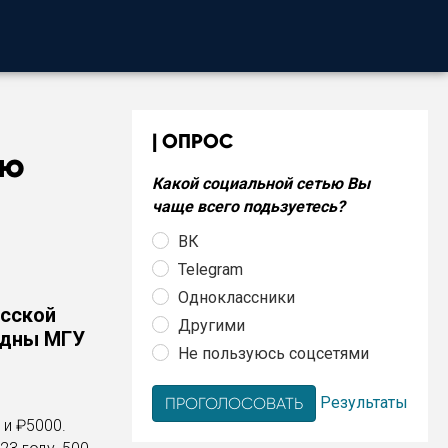
ОПРОС
ую
Какой социальной сетью Вы
чаще всего подьзуетесь?
ВК
Telegram
Одноклассники
асской
Другими
идны МГУ
Не пользуюсь соцсетями
Результаты
 и ₽5000.