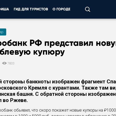
ФИША
ГИД ДЛЯ ТУРИСТОВ
О ГОРОДЕ
ир
робанк РФ представил нов
ублевую купюру
2
7833
й стороны банкноты изображен фрагмент Сп
сковского Кремля с курантами. Также там в
инская башня. С обратной стороны изображен
 во Ржеве.
обанк обьявил, что скоро покажет новые купюры на ₽1000