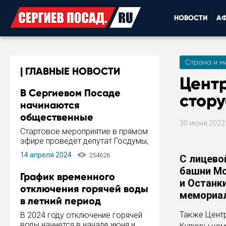
НОВОСТИ
А
Страна и м
ГЛАВНЫЕ НОВОСТИ
Цент
В Сергиевом Посаде
стор
начинаются
общественные
30 июня 202
обсуждения Стратегии
Стартовое мероприятие в прямом
развития города
эфире проведёт депутат Госдумы,
инициатор и автор Концепции
14 апреля 2024
254626
С лицево
развития Сергиева Посада и
Стратегии ее реализации Сергей
башни Мо
График временного
Пахомов.
и Останк
отключения горячей воды
мемориал
в летний период
Также Центр
В 2024 году отключение горячей
воды начнется в начале июня и