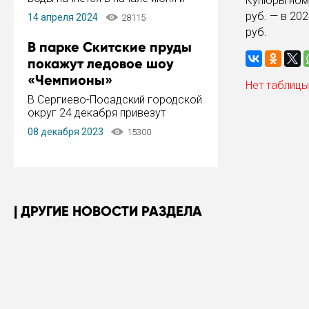
Купюры номи
завершится в конце августа.
руб. — в 20
14 апреля 2024
28115
Период отключения составит не
руб.
более 14 дней.
В парке Скитские пруды
покажут ледовое шоу
«Чемпионы»
Нет таблицы
В Сергиево-Посадский городской
округ 24 декабря привезут
ледовый тур «Чемпионы»
08 декабря 2023
15300
заслуженного мастера спорта,
чемпиона мира и Европы,
серебряного призера зимних
Олимпийских игр Ильи Авербуха.
Как сообщает администрация ...
ДРУГИЕ НОВОСТИ РАЗДЕЛА