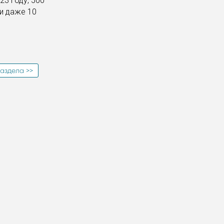
23 году, 500
 и даже 10
аздела >>