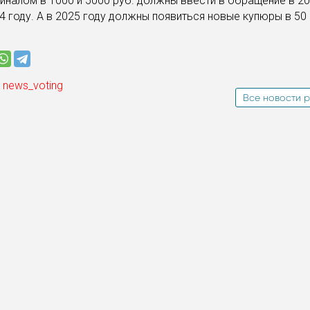
налом в 1000 и 5000 руб. должны ввести в обращение в 20
24 году. А в 2025 году должны появиться новые купюры в 50
 news_voting
Все новости р