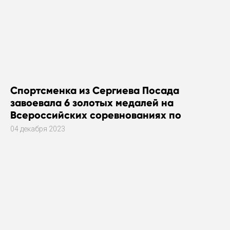
Спортсменка из Сергиева Посада
завоевала 6 золотых медалей на
Всероссийских соревнованиях по
плаванию
04 декабря 2023