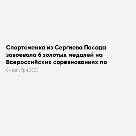
Спортсменка из Сергиева Посада
завоевала 6 золотых медалей на
Всероссийских соревнованиях по
плаванию
04 декабря 2023