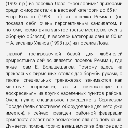
(1993 г.р.) из поселка Лоза. "Бронзовыми" призерами
среди юниоров стали: в весовой категории до 65 кг —
Егор Козлов (1993 г.р.) из поселка Реммаш (он
показал себя очень перспективным кандидатом, и
потому, несмотря на занятое третье место, включен в
сборную области); в весовой категории свыше 80 кг
— Александр Уланов (1993 г.р.) из поселка Лоза.
Главной тренировочной базой для любителей
армрестлинга сейчас является поселок Реммаш, где
живет сам Е. Большешапов. Поэтому здесь на
прекрасных фирменных столах для борьбы руками, а
также специальных тренажерах занимаются как
местные спортсмены, так и приезжающие по
воскресеньям из других населенных пунктов района.
Очень нужно специальное помещение в Сергиевом
Посаде (ведь спортивное оборудование для него уже
имеется), и сейчас президент районной федерации
армспорта делает все возможное для его получения.
Думается, помочь горячо взявшемуся за благое дело