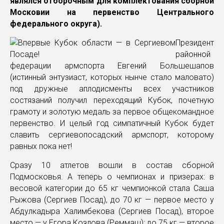
являлся отборочным для комплектования сборной
Московии на первенство Центрального
федерального округа).
Президент
районной
федерации армспорта Евгений Большешапов
(истинный энтузиаст, которых нынче стало маловато)
под дружные аплодисменты всех участников
состязаний получил переходящий Кубок, почетную
грамоту и золотую медаль за первое общекомандное
первенство. И целый год симпатичный Кубок будет
славить сергиевопосадский армспорт, которому
равных пока нет!
Сразу 10 атлетов вошли в состав сборной
Подмосковья. А теперь о чемпионах и призерах: в
весовой категории до 65 кг чемпионкой стала Саша
Рыжова (Сергиев Посад), до 70 кг — первое место у
Абдулкадыра Халимбекова (Сергиев Посад), второе
место — у Егора Козлова (Реммаш); до 75 кг — второе