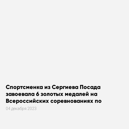
Спортсменка из Сергиева Посада
завоевала 6 золотых медалей на
Всероссийских соревнованиях по
плаванию
04 декабря 2023