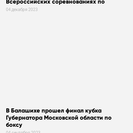
Всероссийских соревнованиях по
плаванию
04 декабря 2023
В Балашихе прошел финал кубка
Губернатора Московской области по
боксу
04 сентября 2023