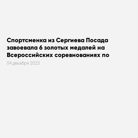
Спортсменка из Сергиева Посада
завоевала 6 золотых медалей на
Всероссийских соревнованиях по
плаванию
04 декабря 2023