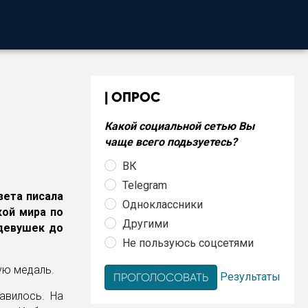
ОПРОС
Какой социальной сетью Вы
чаще всего подьзуетесь?
ВК
Telegram
зета писала
Одноклассники
кой мира по
Другими
 девушек до
Не пользуюсь соцсетями
ую медаль.
Результаты
авилось. На