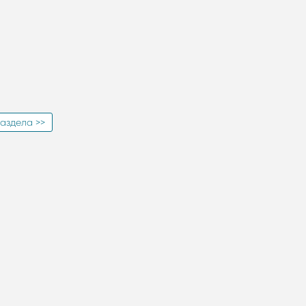
аздела >>