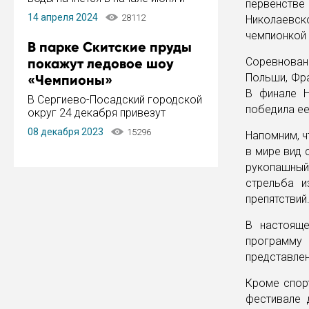
первенстве
завершится в конце августа.
14 апреля 2024
28112
Николаевск
Период отключения составит не
чемпионкой 
более 14 дней.
В парке Скитские пруды
покажут ледовое шоу
Соревновани
Польши, Фра
«Чемпионы»
В финале Н
В Сергиево-Посадский городской
победила ее
округ 24 декабря привезут
ледовый тур «Чемпионы»
08 декабря 2023
15296
Напомним, ч
заслуженного мастера спорта,
в мире вид 
чемпиона мира и Европы,
серебряного призера зимних
рукопашный
Олимпийских игр Ильи Авербуха.
стрельба и
Как сообщает администрация ...
препятствий
В настояще
программу 
представлен
Кроме спор
фестивале 