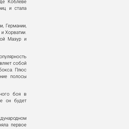
оде Коблеве
ниц и стала
и, Германии,
 и Хорватии.
той Мазур и
популярность
авляет собой
бокса. Плюс
ение полосы
ьного боя в
ые он будет
ждународном
няла первое