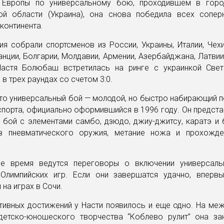
 Европы по универсальному бою, проходившем в гор
ой области (Украина), она снова победила всех сопер
континента.
я собрали спортсменов из России, Украины, Италии, Чехи
нции, Болгарии, Молдавии, Армении, Азербайджана, Латвии
астя Болюбаш встретилась на ринге с украинкой Све
 в трех раундах со счетом 3:0.
то универсальный бой — молодой, но быстро набирающий 
спорта, официально оформившийся в 1996 году. Он предст
 бой с элементами самбо, дзюдо, джиу-джитсу, каратэ и 
з пневматического оружия, метание ножа и прохожд
.
е время ведутся переговоры о включении универсал
Олимпийских игр. Если они завершатся удачно, вперв
 на играх в Сочи.
тивных достижений у Насти появилось и еще одно. На ме
детско-юношеского творчества “Коблево рулит” она за