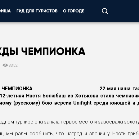
ФИША
ГИД ДЛЯ ТУРИСТОВ
О ГОРОДЕ
ДЫ ЧЕМПИОНКА
0
3352
22 мая наша га
 12-летняя Настя Болюбаш из Хотькова стала чемпион
ному (русскому) бою версии Unifight среди юношей и
дном турнире она заняла первое место и завоевала золот
яц мы рады сообщить, что наград и званий у Насти приб