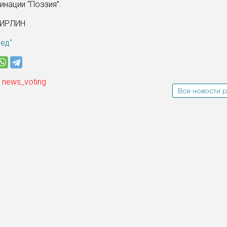
инации “Поэзия”.
ГИРЛИН
ред"
 news_voting
Все новости р