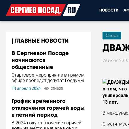
НОВОСТИ
А
Спорт
ГЛАВНЫЕ НОВОСТИ
ДВАЖ
В Сергиевом Посаде
начинаются
28 июня 201
общественные
обсуждения Стратегии
Стартовое мероприятие в прямом
развития города
эфире проведёт депутат Госдумы,
инициатор и автор Концепции
14 апреля 2024
о том, что
254625
развития Сергиева Посада и
универсаль
Стратегии ее реализации Сергей
График временного
13 лет.
Пахомов.
отключения горячей воды
В междунаро
в летний период
В 2024 году отключение горячей
Спустя мес
воды начнется в начале июня и