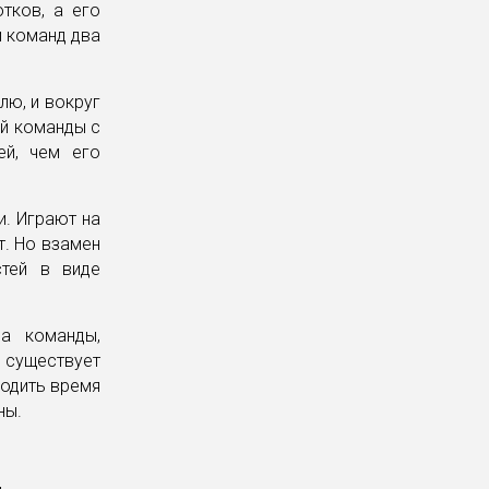
тков, а его
м команд два
лю, и вокруг
ой команды с
ей, чем его
и. Играют на
т. Но взамен
стей в виде
на команды,
 существует
водить время
ны.