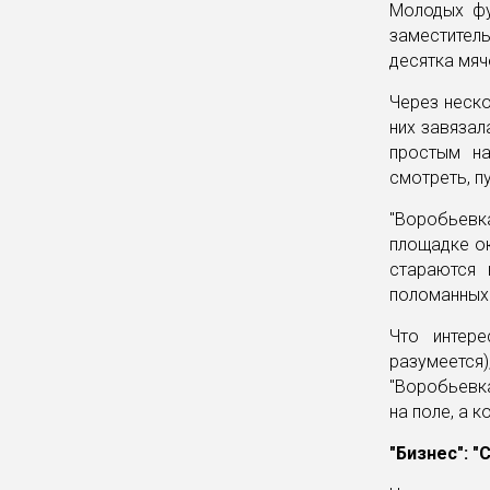
Молодых фу
заместитель
десятка мяч
Через неско
них завязал
простым на
смотреть, п
"Воробьевка
площадке ок
стараются 
поломанных 
Что интере
разумеется
"Воробьевка
на поле, а 
"Бизнес": "