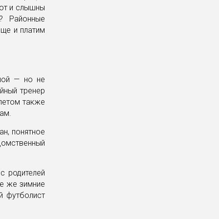
вот и слышны
к? Районные
еще и платим
лой — но не
ейный тренер
летом также
ам.
ан, понятное
домственный
с родителей
се же зимние
й футболист