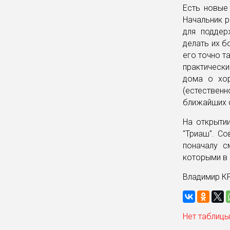
Есть новые
Начальник р
для поддер
делать их б
его точно т
практическ
дома о хор
(естествен
ближайших 
На открыти
"Триаш". С
поначалу с
которыми в 
Владимир 
Нет таблицы