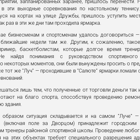
риятий, запланированных заранее, пришлось перенести. 
 в эти выходные соревнования по настольному теннису. 
ся на кортах на улице Дружбы, пришлось уступить мест
ак раз в эти же дни там проходила ярмарка.
чае бизнесменам и спортсменам удалось договориться —
 ближайшие недели там же. Другим, к сожалению, такое
пример, баскетболистам, которые долгое время трени
 Не найдя понимания с руководством спортивного
о некоторых моментов, они были вынуждены просить о пр
е тот же "Луч" — проходившие в "Салюте" ярмарки ломали
внований.
ешаться лишь тем, что полученные от торговли деньги так и
отают на благо спорта, способствуя проведению ремон
ю здания.
 образом ситуация складывается и на самом "Луче" 
 (включая поле за Дворцом) принадлежит городским 
ам тренеры районной спортивной школы. Проведение любог
я на этих объектах требует специального разрешения ад