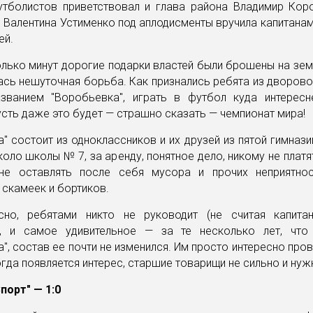
тболистов приветствовал и глава района Владимир Коро
 Валентина Устименко под аплодисменты вручила капитана
ей.
лько минут дорогие подарки властей были брошены на зем
ась нешуточная борьба. Как признались ребята из дворов
званием "Воробьевка", играть в футбол куда интересн
усть даже это будет — страшно сказать — чемпионат мира!
" состоит из одноклассников и их друзей из пятой гимнази
оло школы № 7, за аренду, понятное дело, никому не платя
не оставлять после себя мусора и прочих неприятно
скамеек и бортиков.
сно, ребятами никто не руководит (не считая капита
), и самое удивительное — за те несколько лет, что
", состав ее почти не изменился. Им просто интересно про
когда появляется интерес, старшие товарищи не сильно и нуж
Спорт" — 1:0