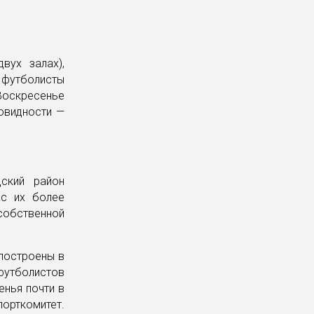
вух залах),
 футболисты
Воскресенье
овидности —
ский район
ас их более
 собственной
 построены в
футболистов
енья почти в
орткомитет.