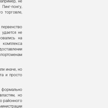
Например, не
Пинг-понгу,
о торговле,
 первенство
 удается не
ровались на
 комплекса
едоставлении
 спортсменам
ли иначе, но
та и просто
— формально
властям, но
о районного
министрации