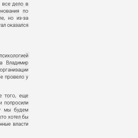
 все дело в
внования по
е, но из-за
ал оказался
психологией
на Владимир
организации
ие провело у
е того, еще
и попросили
ту мы будем
кто хотел бы
онные власти