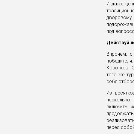
И даже цен
традиционн
дворовому 
подорожавш
под вопрос
Действуй л
Впрочем, с
победителя
Коротков. 
того же тур
себя отборо
Из десятко
несколько 
включить и
продолжать"
реализовать
перед собой