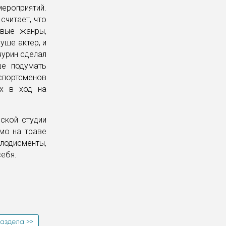
ероприятий.
считает, что
овые жанры,
уше актер, и
чурин сделал
ше подумать
спортсменов
их в ход на
ской студии
мо на траве
лодисменты,
себя.
аздела >>