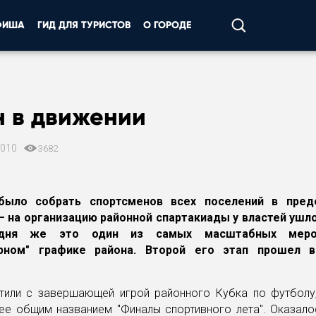
ФИША
ГИД ДЛЯ ТУРИСТОВ
О ГОРОДЕ
н в движении
2010
3682
было собрать спортсменов всех поселений в пред
 на организацию районной спартакиады у властей ушл
одня же это один из самых масштабных меро
урном" графике района. Второй его этап прошел 
тили с завершающей игрой районного Кубка по футболу
ее общим названием "Финалы спортивного лета". Оказалос