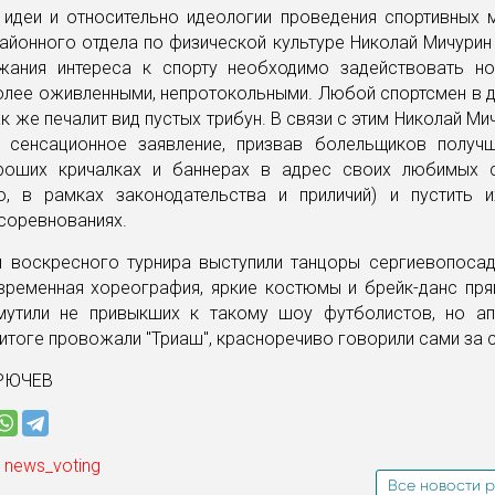
 идеи и относительно идеологии проведения спортивных м
айонного отдела по физической культуре Николай Мичурин 
жания интереса к спорту необходимо задействовать н
олее оживленными, непротокольными. Любой спортсмен в д
ак же печалит вид пустых трибун. В связи с этим Николай Ми
и сенсационное заявление, призвав болельщиков получ
оших кричалках и баннерах в адрес своих любимых 
но, в рамках законодательства и приличий) и пустить 
соревнованиях.
и воскресного турнира выступили танцоры сергиевопосад
овременная хореография, яркие костюмы и брейк-данс пря
мутили не привыкших к такому шоу футболистов, но ап
итоге провожали "Триаш", красноречиво говорили сами за 
КРЮЧЕВ
 news_voting
Все новости р