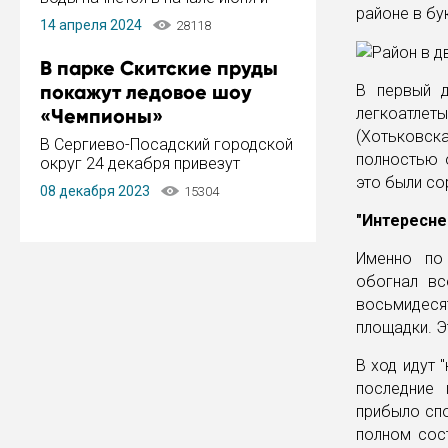
районе в бу
завершится в конце августа.
14 апреля 2024
28118
Период отключения составит не
более 14 дней.
В парке Скитские пруды
покажут ледовое шоу
В первый д
«Чемпионы»
легкоатлет
(Хотьковск
В Сергиево-Посадский городской
полностью 
округ 24 декабря привезут
ледовый тур «Чемпионы»
это были с
08 декабря 2023
15304
заслуженного мастера спорта,
чемпиона мира и Европы,
"Интересне
серебряного призера зимних
Олимпийских игр Ильи Авербуха.
Именно по
Как сообщает администрация ...
обогнал вс
восьмидесят
площадки. Э
В ход идут 
последние 
прибыло спо
полном сос