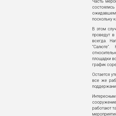
Часть мероп
состоялись
ожидавшему
поскольку к
В этом слу
проведут в
всегда. На
"Салюте".
относительн
площадки вс
график соре
Остается ут
все же раб
поддержани
Интересным
сооружение
работают т
мероприяти