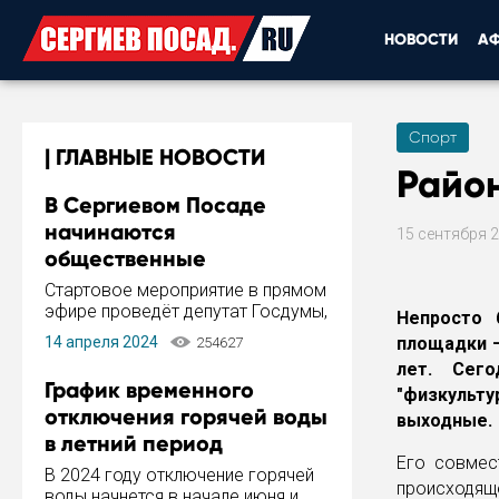
НОВОСТИ
А
Спорт
ГЛАВНЫЕ НОВОСТИ
Райо
В Сергиевом Посаде
начинаются
15 сентября 
общественные
обсуждения Стратегии
Стартовое мероприятие в прямом
развития города
эфире проведёт депутат Госдумы,
Непросто 
инициатор и автор Концепции
14 апреля 2024
площадки —
254627
развития Сергиева Посада и
лет. Сег
Стратегии ее реализации Сергей
График временного
"физкульт
Пахомов.
отключения горячей воды
выходные.
в летний период
Его совмес
В 2024 году отключение горячей
происходящ
воды начнется в начале июня и