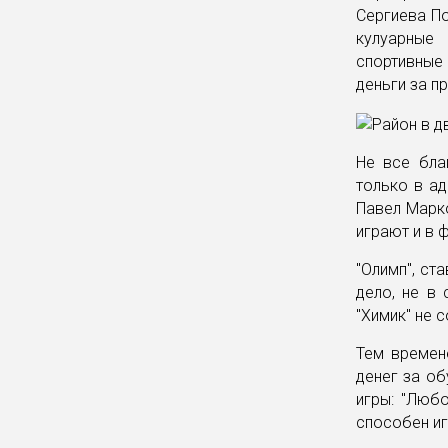
Сергиева По
кулуарные 
спортивные 
деньги за п
Не все бла
только в ад
Павел Марк
играют и в 
"Олимп", ст
дело, не в
"Химик" не 
Тем времен
денег за об
игры: "Люб
способен иг