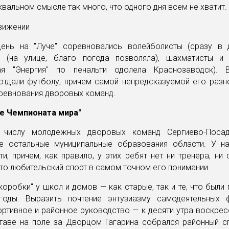
квальном смысле так много, что одного дня всем не хватит.
ень на "Луче" соревновались волейболисты (сразу в д
ы (на улице, благо погода позволяла), шахматисты и
ая "Энергия" по пенальти одолела Краснозаводск). 
отдали футболу, причем самой непредсказуемой его разн
оревнования дворовых команд.
е Чемпионата мира"
 числу молодежных дворовых команд Сергиево-Посад
е остальные муниципальные образования области. У н
и, причем, как правило, у этих ребят нет ни тренера, ни
то любительский спорт в самом точном его понимании.
"коробки" у школ и домов — как старые, так и те, что были
годы. Выразить почтение энтузиазму самодеятельных 
ртивное и районное руководство — к десяти утра воскрес
таве на поле за Дворцом Гагарина собрался районный сп