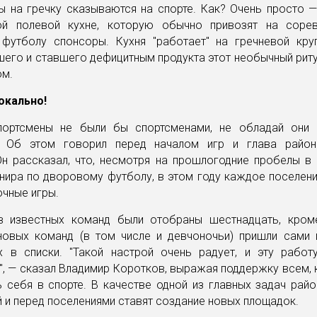
ы на гречку сказываются на спорте. Как? Очень просто —
ой полевой кухне, которую обычно привозят на соре
футболу спонсоры. Кухня "работает" на гречневой круп
его и ставшего дефицитным продукта этот необычный риту
ом.
окально!
портсмены не были бы спортсменами, не обладай они 
. Об этом говорил перед началом игр и глава райо
Он рассказал, что, несмотря на прошлогодние пробелы в 
нира по дворовому футболу, в этом году каждое поселен
чные игры.
в известных команд были отобраны шестнадцать, кром
новых команд (в том числе и девчоночьи) пришли сами 
х в списки. "Такой настрой очень радует, и эту рабо
, — сказал Владимир Коротков, выражая поддержку всем, 
 себя в спорте. В качестве одной из главных задач рай
 и перед поселениями ставят создание новых площадок.