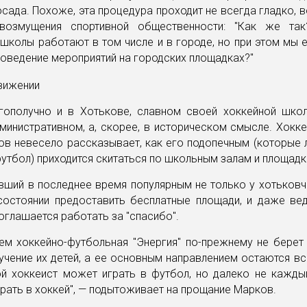
сада. Похоже, эта процедура проходит не всегда гладко, 
возмущения спортивной общественности: "Как же та
школы работают в том числе и в городе, но при этом мы 
роведение мероприятий на городских площадках?"
гополучно и в Хотькове, славном своей хоккейной шко
министративном, а, скорее, в историческом смысле. Хокк
ов невесело рассказывает, как его подопечным (которые 
футбол) приходится скитаться по школьным залам и площадк
авший в последнее время популярным не только у хотьковч
 состоянии предоставить бесплатные площади, и даже ве
соглашается работать за "спасибо".
ем хоккейно-футбольная "Энергия" по-прежнему не берет 
учение их детей, а ее основным направлением остаются в
ой хоккеист может играть в футбол, но далеко не кажды
рать в хоккей", — подытоживает на прощание Марков.