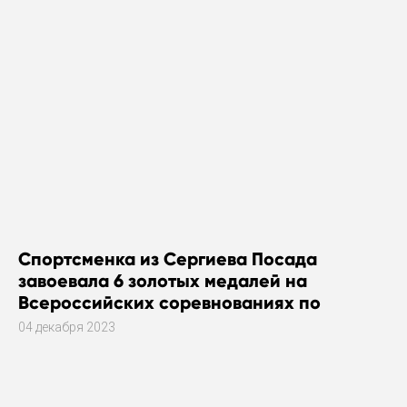
Спортсменка из Сергиева Посада
завоевала 6 золотых медалей на
Всероссийских соревнованиях по
плаванию
04 декабря 2023