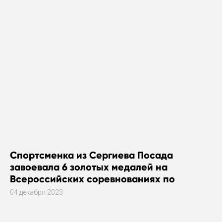
Спортсменка из Сергиева Посада
завоевала 6 золотых медалей на
Всероссийских соревнованиях по
плаванию
04 декабря 2023