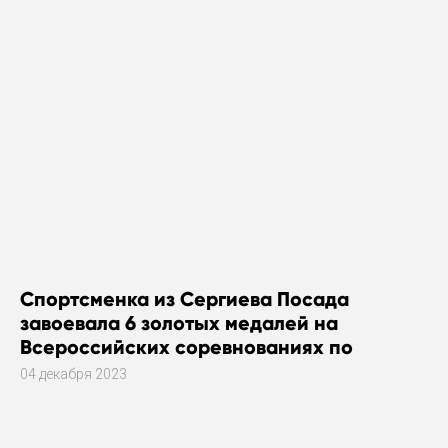
Спортсменка из Сергиева Посада
завоевала 6 золотых медалей на
Всероссийских соревнованиях по
плаванию
04 декабря 2023