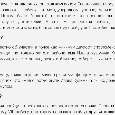
 начале пятидесятых, он стал чемпионом Спартакиады народ
раздновал победу на международном уровне, удачно
. Потом было “золото” в эстафете во всесоюзном ч
 других достижений. А еще — тренерская работа, п
ть многих и многих, благодаря ему всей душой полюбивши
Т?
естно об участии в гонке как минимум двухсот спортсмен
риедут не только жители района: имя Ивана Кузьмича Ку
мича, как его звали друзья и близкие, соберет лыжников
ры удивили внушительным призовым фондом в размер
для тех, кто имел счастье знать Ивана Кузьмина лично, день
имулом.
?
ия пройдут в нескольких возрастных категориях. Первым 
му VIP-забегу, в котором на лыжню выйдут друзья, колле