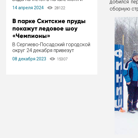
добился пе
завершится в конце августа.
14 апреля 2024
28122
сборную стр
Период отключения составит не
более 14 дней.
В парке Скитские пруды
покажут ледовое шоу
«Чемпионы»
В Сергиево-Посадский городской
округ 24 декабря привезут
ледовый тур «Чемпионы»
08 декабря 2023
15307
заслуженного мастера спорта,
чемпиона мира и Европы,
серебряного призера зимних
Олимпийских игр Ильи Авербуха.
Как сообщает администрация ...