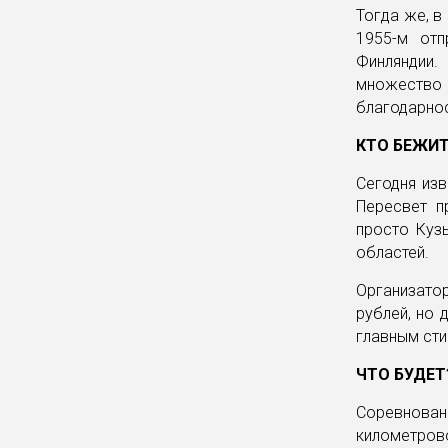
Тогда же, в
1955-м отп
Финляндии
множество
благодарнос
КТО БЕЖИ
Сегодня изв
Пересвет п
просто Кузь
областей.
Организато
рублей, но 
главным ст
ЧТО БУДЕТ
Соревнован
километрово