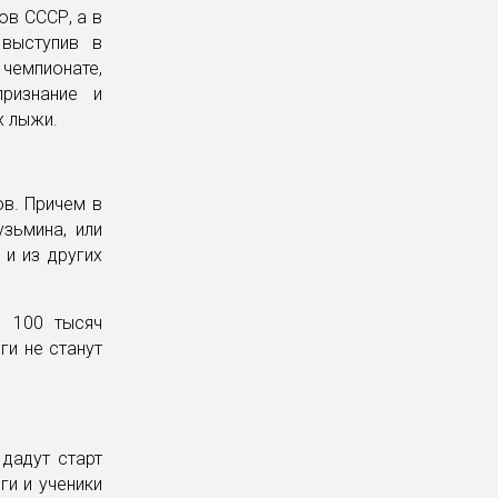
ов СССР, а в
 выступив в
емпионате,
ризнание и
х лыжи.
ов. Причем в
зьмина, или
 и из других
е 100 тысяч
ги не станут
дадут старт
ги и ученики