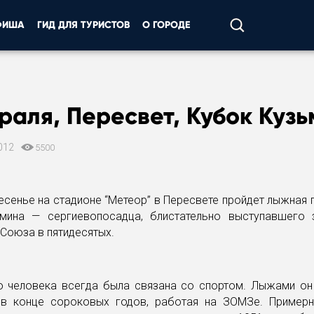
ФИША
ГИД ДЛЯ ТУРИСТОВ
О ГОРОДЕ
раля, Пересвет, Кубок Куз
012
5500
есенье на стадионе “Метеор” в Пересвете пройдет лыжная 
мина — сергиевопосадца, блистательно выступавшего
Союза в пятидесятых.
о человека всегда была связана со спортом. Лыжами он 
 в конце сороковых годов, работая на ЗОМЗе. Пример