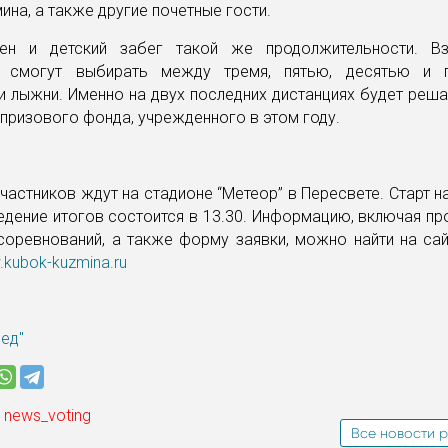
ина, а также другие почетные гости.
рен и детский забег такой же продолжительности. В
ы смогут выбирать между тремя, пятью, десятью и п
 лыжни. Именно на двух последних дистанциях будет реш
призового фонда, учрежденного в этом году.
участников ждут на стадионе “Метеор” в Пересвете. Старт н
едение итогов состоится в 13.30. Информацию, включая пр
соревнований, а также форму заявки, можно найти на сай
kubok-kuzmina.ru
ред"
 news_voting
Все новости р