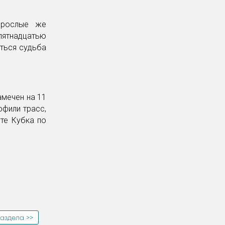
зрослые же
ятнадцатью
аться судьба
амечен на 11
офили трасс,
те Кубка по
аздела >>