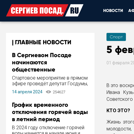
НОВОСТИ
А
Спорт
ГЛАВНЫЕ НОВОСТИ
5 фев
В Сергиевом Посаде
начинаются
01 февраля 2
общественные
обсуждения Стратегии
Стартовое мероприятие в прямом
развития города
эфире проведёт депутат Госдумы,
В это воскр
инициатор и автор Концепции
14 апреля 2024
Ивана Кузь
254627
развития Сергиева Посада и
Советского 
Стратегии ее реализации Сергей
График временного
Пахомов.
КТО ЭТО?
отключения горячей воды
в летний период
Жизнь этог
В 2024 году отключение горячей
молодости,
воды начнется в начале июня и