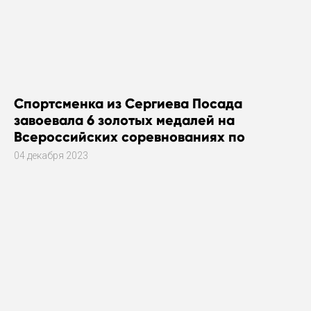
Спортсменка из Сергиева Посада
завоевала 6 золотых медалей на
Всероссийских соревнованиях по
плаванию
04 декабря 2023