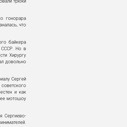
овали трюки
го гонорара
зналась, что
ого байкера
 СССР. Но в
сти Хирургу
ал довольно
риалу Сергей
советского
естен и как
щее мотошоу
я Сергиево-
инимателей.