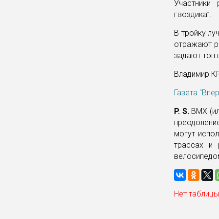
Участники 
гвоздика”.
В тройку лу
отражают р
задают тон 
Владимир 
Газета "Впе
P. S.
BMX (ил
преодоление
могут испол
трассах и 
велосипедо
Нет таблицы