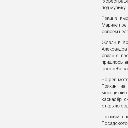
“хореограф
под музыку.
Певица выс
Марине преп
совсем неда
Ждали в Кр
Александра
связи с пр
пришлось в
востребован
Но рёв мото
Пряхин из
мотоциклис
каскадёр, 
открыло со
Главным сп
Посадского