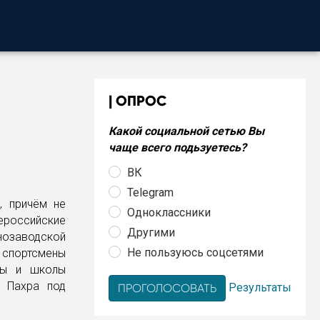
ОПРОС
Какой социальной сетью Вы
чаще всего подьзуетесь?
ВК
Telegram
, причём не
Одноклассники
сероссийские
Другими
снозаводской
Не пользуюсь соцсетями
спортсмены
бы и школы
я Пахра под
Результаты