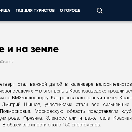
ФИША
ГИД ДЛЯ ТУРИСТОВ
О ГОРОДЕ
е и на земле
4337
етверг стал важной датой в календаре велосипедистов
иевопосадских — в этот день в Краснозаводске прошли в
я по BMX-велоспорту. Как рассказал главный тренер Кра
 Дмитрий Шишов, участниками стали все сильнейшие 
Подмосковья. Московскую область представляли клу
митрова, Фрязина, Электростали и даже села Красна
. В общей сложности около 150 спортсменов.