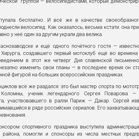
ической” группой — велосипедистами, которые демонстрир
тупала бесплатно. И всё же в качестве своеобразно
однесли велосипед. Как оказалось, весьма кстати: она при
вно у неё один за другим украли два велика.
аснозаводске и ещё одного почётного гостя — известн
 Хирурга, создавшего первый мотоклуб ещё во времена
оведением в этот же четверг Дня славянской письменно
незапно изменить свои планы — в последнее время он ст
ной фигурой на больших всероссийских праздниках.
циклов всё же раздался: это был мастер спорта по мотот
 Коломны, ученик легендарного Сергея Поварова — 
та, участвовавшего в ралли Париж — Дакар. Сергей изв
снимавшийся в ряде российских сериалов. Его захватываю
ревнования.
онсором спортивного праздника выступила администраци
 района, помогли и спонсоры из числа местных предпр