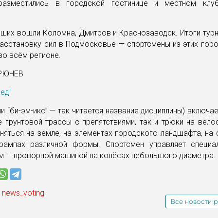
разместились в городской гостинице и местном клу
чших вошли Коломна, Дмитров и Краснозаводск. Итоги тур
асстановку сил в Подмосковье — спортсмены из этих горо
во всём регионе.
КРЮЧЕВ
ред"
и “би-эм-икс” — так читается название дисциплины) включае
 грунтовой трассы с препятствиями, так и трюки на вело
няться на земле, на элементах городского ландшафта, на
рампах различной формы. Спортсмен управляет специ
м — проворной машиной на колёсах небольшого диаметра.
 news_voting
Все новости р