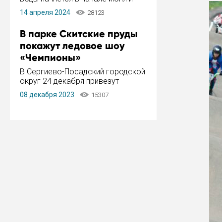
завершится в конце августа.
14 апреля 2024
28123
Период отключения составит не
более 14 дней.
В парке Скитские пруды
покажут ледовое шоу
«Чемпионы»
В Сергиево-Посадский городской
округ 24 декабря привезут
ледовый тур «Чемпионы»
08 декабря 2023
15307
заслуженного мастера спорта,
чемпиона мира и Европы,
серебряного призера зимних
Олимпийских игр Ильи Авербуха.
Как сообщает администрация ...