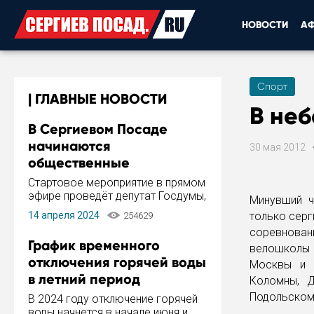
НОВОСТИ
А
Спорт
ГЛАВНЫЕ НОВОСТИ
В неб
В Сергиевом Посаде
начинаются
30 мая 2012
общественные
обсуждения Стратегии
Стартовое мероприятие в прямом
развития города
эфире проведёт депутат Госдумы,
Минувший ч
инициатор и автор Концепции
14 апреля 2024
только серг
254629
развития Сергиева Посада и
соревновани
Стратегии ее реализации Сергей
График временного
велошколы
Пахомов.
отключения горячей воды
Москвы и 
в летний период
Коломны, Д
Подольском
В 2024 году отключение горячей
воды начнется в начале июня и