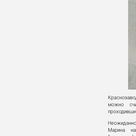
Краснозавод
можно счи
проходившим
Неожиданнос
Марина на