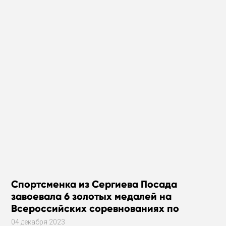
Спортсменка из Сергиева Посада
завоевала 6 золотых медалей на
Всероссийских соревнованиях по
плаванию
04 декабря 2023