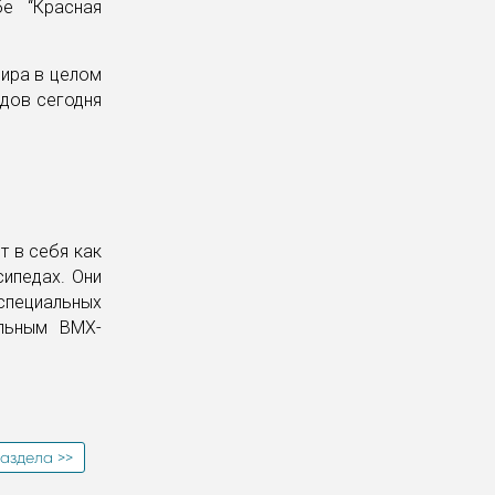
бе “Красная
нира в целом
дов сегодня
т в себя как
сипедах. Они
 специальных
альным BMX-
аздела >>