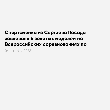
Спортсменка из Сергиева Посада
завоевала 6 золотых медалей на
Всероссийских соревнованиях по
плаванию
04 декабря 2023