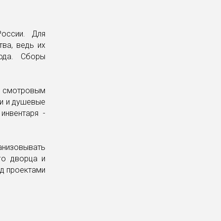
России. Для
ва, ведь их
ода. Сборы
о смотровым
ки и душевые
инвентаря -
анизовывать
го дворца и
д проектами