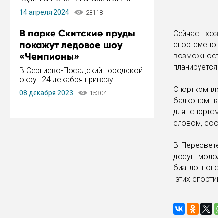
завершится в конце августа.
14 апреля 2024
28118
Период отключения составит не
более 14 дней.
В парке Скитские пруды
Сейчас хоз
покажут ледовое шоу
спортсмено
«Чемпионы»
возможнос
планируется
В Сергиево-Посадский городской
округ 24 декабря привезут
ледовый тур «Чемпионы»
Спорткомпл
08 декабря 2023
15304
заслуженного мастера спорта,
балконом на
чемпиона мира и Европы,
для спортс
серебряного призера зимних
словом, со
Олимпийских игр Ильи Авербуха.
Как сообщает администрация ...
В Пересвет
досуг моло
биатлонног
этих спорти