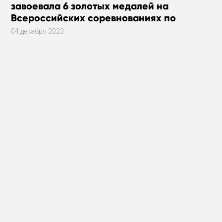
завоевала 6 золотых медалей на
Всероссийских соревнованиях по
плаванию
04 декабря 2023