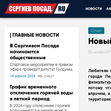
НОВОСТИ
А
Спорт
ГЛАВНЫЕ НОВОСТИ
Новый
В Сергиевом Посаде
начинаются
05 ноября 20
общественные
обсуждения Стратегии
Стартовое мероприятие в прямом
развития города
эфире проведёт депутат Госдумы,
Любители т
инициатор и автор Концепции
14 апреля 2024
городе Пе
254627
развития Сергиева Посада и
физкульту
Стратегии ее реализации Сергей
График временного
потому чт
Пахомов.
отключения горячей воды
впрочем, 
в летний период
территории
В 2024 году отключение горячей
воды начнется в начале июня и