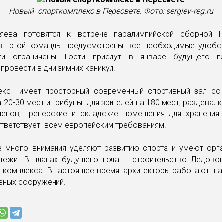
Новый спорткомплекс в Пересвете. Фото: sergiev-reg.ru
яева готовятся к встрече паралимпийской сборной 
в этой команды предусмотрены все необходимые удобст
ти ограничены. Гости приедут в январе будущего г
 провести в дни зимних каникул.
екс имеет просторный современный спортивный зал с
 20-30 мест и трибуны для зрителей на 180 мест, раздевал
менов, тренерские и складские помещения для хранения 
ответствует всем европейским требованиям.
е много внимания уделяют развитию спорта и умеют орг
дежи. В планах будущего года – строительство Ледово
о комплекса. В настоящее время архитекторы работают на
вных сооружений.