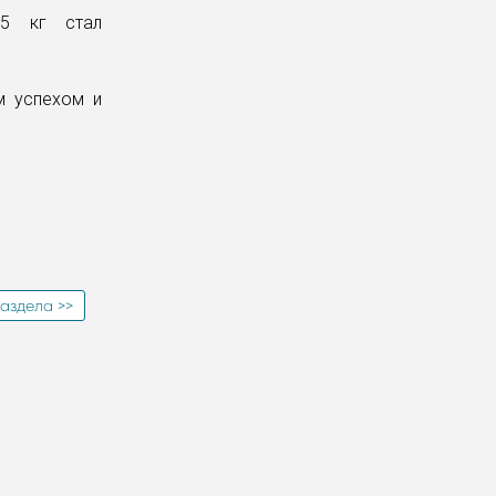
,5 кг стал
м успехом и
аздела >>