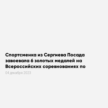
Спортсменка из Сергиева Посада
завоевала 6 золотых медалей на
Всероссийских соревнованиях по
плаванию
04 декабря 2023