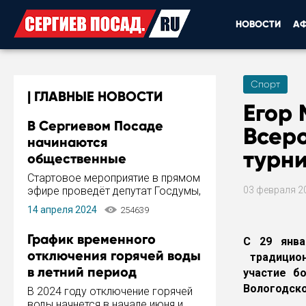
НОВОСТИ
А
Спорт
ГЛАВНЫЕ НОВОСТИ
Егор 
В Сергиевом Посаде
Всер
начинаются
турни
общественные
обсуждения Стратегии
Стартовое мероприятие в прямом
развития города
эфире проведёт депутат Госдумы,
03 февраля 2
инициатор и автор Концепции
14 апреля 2024
254639
развития Сергиева Посада и
Стратегии ее реализации Сергей
График временного
С 29 янва
Пахомов.
отключения горячей воды
традицион
в летний период
участие б
Вологодско
В 2024 году отключение горячей
воды начнется в начале июня и