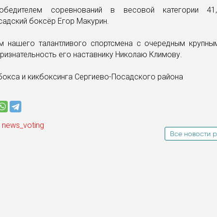
обедителем соревнований в весовой категории 41
садский боксёр Егор Макурин.
м нашего талантливого спортсмена с очередным крупны
изнательность его наставнику Николаю Климову.
бокса и кикбоксинга Сергиево-Посадского района
 news_voting
Все новости р