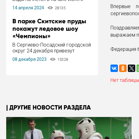
завершится в конце августа.
Впервые п
14 апреля 2024
28135
Период отключения составит не
сергиевопо
более 14 дней.
В парке Скитские пруды
покажут ледовое шоу
Поздравляе
выражаем пр
«Чемпионы»
В Сергиево-Посадский городской
Федерация 
округ 24 декабря привезут
ледовый тур «Чемпионы»
08 декабря 2023
15328
заслуженного мастера спорта,
чемпиона мира и Европы,
серебряного призера зимних
Олимпийских игр Ильи Авербуха.
Нет таблицы
Как сообщает администрация ...
ДРУГИЕ НОВОСТИ РАЗДЕЛА