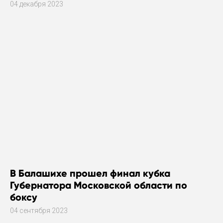
плаванию
04 декабря 2023
В Балашихе прошел финал кубка
Губернатора Московской области по
боксу
04 сентября 2023