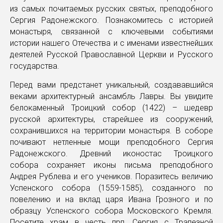
из самых почитаемых русских святых, преподобного
Сергия Радонежского. Познакомитесь с историей
монастыря, связанной с ключевыми событиями
истории нашего Отечества и с именами известнейших
деятелей Русской Православной Церкви и Русского
государства.
Перед вами предстанет уникальный, создававшийся
веками архитектурный ансамбль Лавры. Вы увидите
белокаменный Троицкий собор (1422) – шедевр
русской архитектуры, старейшее из сооружений,
сохранившихся на территории монастыря. В соборе
почивают нетленные мощи преподобного Сергия
Радонежского. Древний иконостас Троицкого
собора сохраняет иконы письма преподобного
Андрея Рублева и его учеников. Поразитесь величию
Успенского собора (1559-1585), созданного по
повелению и на вклад царя Ивана Грозного и по
образцу Успенского собора Московского Кремля.
Посетите храм в честь прп. Сергия с Трапезной