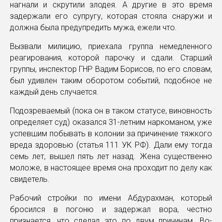
нагнали и скрутили злодея. А другие в это время
задержали его супругу, которая стояла снаружи и
должна была предупредить мужа, ежели что.
Вызвали милицию, приехала группа немедленного
реагирования, которой парочку и сдали. Старший
группы, инспектор ГНР Вадим Борисов, по его словам,
был удивлен таким оборотом событий, подобное не
каждый день случается.
Подозреваемый (пока он в таком статусе, виновность
определяет суд) оказался 31-летним наркоманом, уже
успевшим побывать в колонии за причинение тяжкого
вреда здоровью (статья 111 УК РФ). Дали ему тогда
семь лет, вышел пять лет назад. Жена существенно
моложе, в настоящее время она проходит по делу как
свидетель.
Рабочий стройки по имени Абдурахман, который
бросился в погоню и задержал вора, честно
признается, что сделал это по двум причинам. Во-