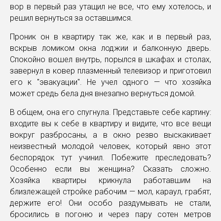
вор в первый раз утащил не все, что ему хотелось, и
решил вернуться за оставшимся.
Проник он в квартиру так же, как и в первый раз,
вскрыв ломиком окна лоджии и балконную дверь.
Спокойно вошел внутрь, порылся в шкафах и столах,
завернул в ковер плазменный телевизор и приготовил
его к "эвакуации". Не учел одного — что хозяйка
может средь бела дня внезапно вернуться домой.
В общем, она его спугнула. Представьте себе картину:
входите вы к себе в квартиру и видите, что все вещи
вокруг разбросаны, а в окно резво выскакивает
неизвестный молодой человек, который явно этот
беспорядок тут учинил. Побежите преследовать?
Особенно если вы женщина? Сказать сложно.
Хозяйка квартиры крикнула работавшим на
близлежащей стройке рабочим — мол, караул, грабят,
держите его! Они особо раздумывать не стали,
бросились в погоню и через пару сотен метров