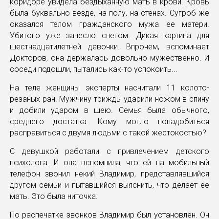
коридоре увидела бездыханную мать в крови. Кровь
была буквально везде, на полу, на стенах. Сугроб же
оказался телом гражданского мужа ее матери.
Убитого уже занесло снегом. Дикая картина для
шестнадцатилетней девочки. Впрочем, вспоминает
Докторов, она держалась довольно мужественно. И
соседи подошли, пытались как-то успокоить...
На теле женщины эксперты насчитали 11 колото-
резаных ран. Мужчину трижды ударили ножом в спину
и добили ударом в шею. Семья была обычного,
среднего достатка. Кому могло понадобиться
расправиться с двумя людьми с такой жестокостью?
С девушкой работали с привлечением детского
психолога. И она вспомнила, что ей на мобильный
телефон звонил некий Владимир, представлявшийся
другом семьи и пытавшийся выяснить, что делает ее
мать. Это была ниточка.
По распечатке звонков Владимир был установлен. Он