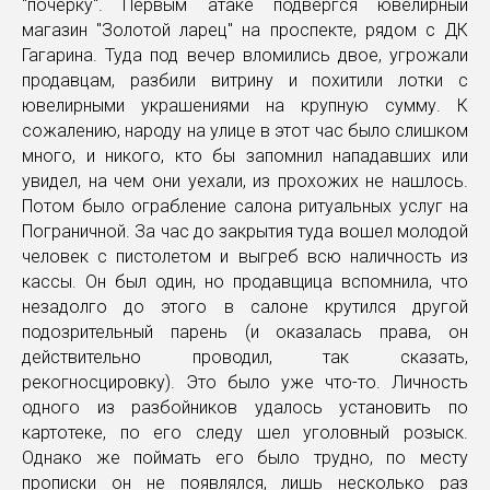
"почерку". Первым атаке подвергся ювелирный
магазин "Золотой ларец" на проспекте, рядом с ДК
Гагарина. Туда под вечер вломились двое, угрожали
продавцам, разбили витрину и похитили лотки с
ювелирными украшениями на крупную сумму. К
сожалению, народу на улице в этот час было слишком
много, и никого, кто бы запомнил нападавших или
увидел, на чем они уехали, из прохожих не нашлось.
Потом было ограбление салона ритуальных услуг на
Пограничной. За час до закрытия туда вошел молодой
человек с пистолетом и выгреб всю наличность из
кассы. Он был один, но продавщица вспомнила, что
незадолго до этого в салоне крутился другой
подозрительный парень (и оказалась права, он
действительно проводил, так сказать,
рекогносцировку). Это было уже что-то. Личность
одного из разбойников удалось установить по
картотеке, по его следу шел уголовный розыск.
Однако же поймать его было трудно, по месту
прописки он не появлялся, лишь несколько раз