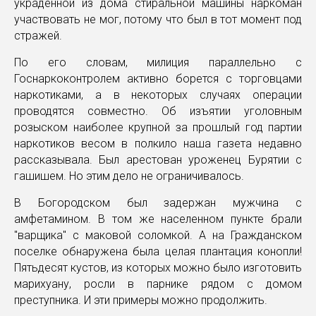
украденной из дома стиральной машины наркоман
участвовать не мог, потому что был в тот момент под
стражей.
По его словам, милиция параллельно с
Госнаркоконтролем активно борется с торговцами
наркотиками, а в некоторых случаях операции
проводятся совместно. Об изъятии уголовным
розыском наиболее крупной за прошлый год партии
наркотиков весом в полкило наша газета недавно
рассказывала. Был арестован уроженец Бурятии с
гашишем. Но этим дело не ограничивалось.
В Богородском был задержан мужчина с
амфетамином. В том же населенном пункте брали
"варщика" с маковой соломкой. А на Гражданском
поселке обнаружена была целая плантация конопли!
Пятьдесят кустов, из которых можно было изготовить
марихуану, росли в парнике рядом с домом
преступника. И эти примеры можно продолжить.