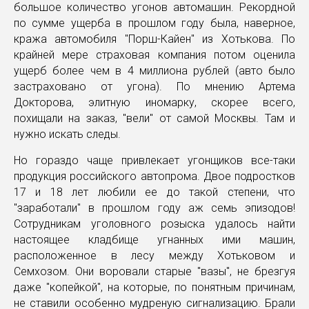
большое количество угонов автомашин. Рекордной
по сумме ущерба в прошлом году была, наверное,
кража автомобиля "Порш-Кайен" из Хотькова. По
крайней мере страховая компания потом оценила
ущерб более чем в 4 миллиона рублей (авто было
застраховано от угона). По мнению Артема
Докторова, элитную иномарку, скорее всего,
похищали на заказ, "вели" от самой Москвы. Там и
нужно искать следы.
Но гораздо чаще привлекает угонщиков все-таки
продукция российского автопрома. Двое подростков
17 и 18 лет любили ее до такой степени, что
"заработали" в прошлом году аж семь эпизодов!
Сотрудникам уголовного розыска удалось найти
настоящее кладбище угнанных ими машин,
расположенное в лесу между Хотьковом и
Семхозом. Они воровали старые "вазы", не брезгуя
даже "копейкой", на которые, по понятным причинам,
не ставили особенно мудреную сигнализацию. Брали