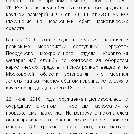
средств в особо крупном размере), п. «б» ч.2 ст.228.1
УК РФ (незаконный сбыт наркотических средств в
крупном размере) и ч.3 ст. 30, ч.1 ст.228.1 УК РФ
(покушение на незаконный сбыт наркотических
средств).
В июне 2010 года в ходе проведения оперативно-
розыскных мероприятий сотрудники Сергиево-
Посадского межрайонного отдела Управления
Федеральной службы по контролю за оборотом
наркотических средств и психотропных веществ по
Московской области установили, что местная
жительница занимается сбытом героина, используя в
качестве продавца своего 13-летнего сына.
22 июня 2010 года осуждённая договорилась с
очередным клиентом – местным наркоманом о
продаже ему наркотика. На встречу с покупателем
она направила сына, передав ему свёрток с героином
массой 0,55 грамма. После того, как мальчик
вернулся и отдал матери вырученные за продажу