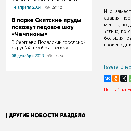
завершится в конце августа.
14 апреля 2024
28112
Период отключения составит не
И. о. замес
более 14 дней.
авария про
В парке Скитские пруды
менять, но 
покажут ледовое шоу
Углича, по 
«Чемпионы»
больших ре
В Сергиево-Посадский городской
происшедше
округ 24 декабря привезут
ледовый тур «Чемпионы»
08 декабря 2023
15296
заслуженного мастера спорта,
чемпиона мира и Европы,
Газета "Впе
серебряного призера зимних
Олимпийских игр Ильи Авербуха.
Как сообщает администрация ...
Нет таблицы
ДРУГИЕ НОВОСТИ РАЗДЕЛА