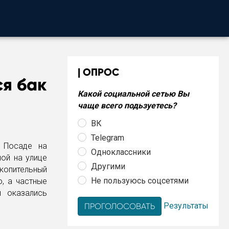
ОПРОС
ся бак
Какой социальной сетью Вы
чаще всего подьзуетесь?
ВК
Telegram
 Посаде на
Одноклассники
ной на улице
Другими
копительный
Не пользуюсь соцсетями
, а частные
 оказались
Результаты