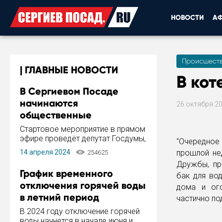
НОВОСТИ
А
Происшест
ГЛАВНЫЕ НОВОСТИ
В кот
В Сергиевом Посаде
начинаются
26 октября 2
общественные
обсуждения Стратегии
Стартовое мероприятие в прямом
развития города
эфире проведёт депутат Госдумы,
"Очередно
инициатор и автор Концепции
14 апреля 2024
прошлой нед
254625
развития Сергиева Посада и
Дружбы, пр
Стратегии ее реализации Сергей
График временного
бак для во
Пахомов.
отключения горячей воды
дома и ог
в летний период
частично по
В 2024 году отключение горячей
воды начнется в начале июня и