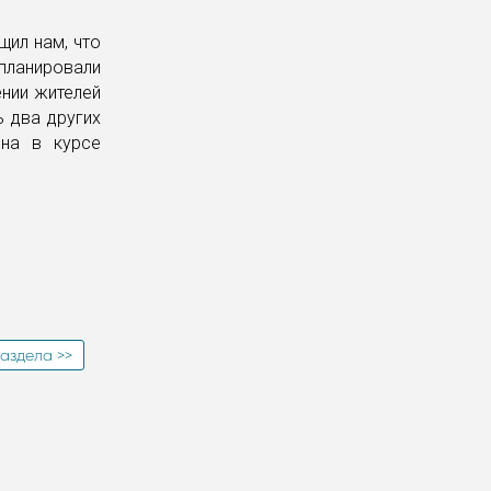
щил нам, что
планировали
ении жителей
ь два других
она в курсе
аздела >>