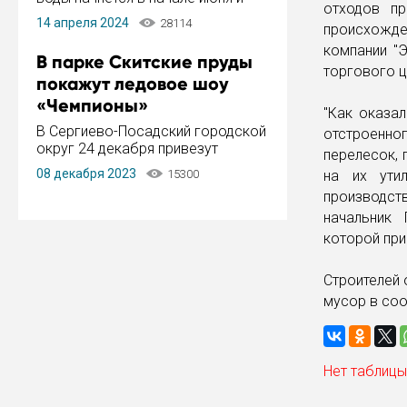
отходов пр
завершится в конце августа.
14 апреля 2024
28114
происхожде
Период отключения составит не
более 14 дней.
компании "
В парке Скитские пруды
торгового ц
покажут ледовое шоу
«Чемпионы»
"Как оказал
В Сергиево-Посадский городской
отстроенно
округ 24 декабря привезут
перелесок, 
ледовый тур «Чемпионы»
08 декабря 2023
15300
на их ути
заслуженного мастера спорта,
производств
чемпиона мира и Европы,
серебряного призера зимних
начальник 
Олимпийских игр Ильи Авербуха.
которой при
Как сообщает администрация ...
Строителей 
мусор в соо
Нет таблицы