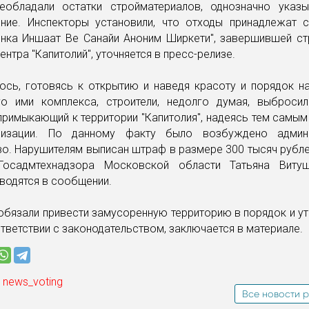
еобладали остатки стройматериалов, однозначно указ
ние. Инспекторы установили, что отходы принадлежат с
Энка Иншаат Ве Санайи Аноним Ширкети", завершившей ст
ентра "Капитолий", уточняется в пресс-релизе.
ось, готовясь к открытию и наведя красоту и порядок н
го ими комплекса, строители, недолго думая, выброси
примыкающий к территории "Капитолия", надеясь тем самы
лизации. По данному факту было возбуждено админи
о. Нарушителям выписан штраф в размере 300 тысяч рублей
Госадмтехнадзора Московской области Татьяна Виту
водятся в сообщении.
обязали привести замусоренную территорию в порядок и у
тветствии с законодательством, заключается в материале.
 news_voting
Все новости р