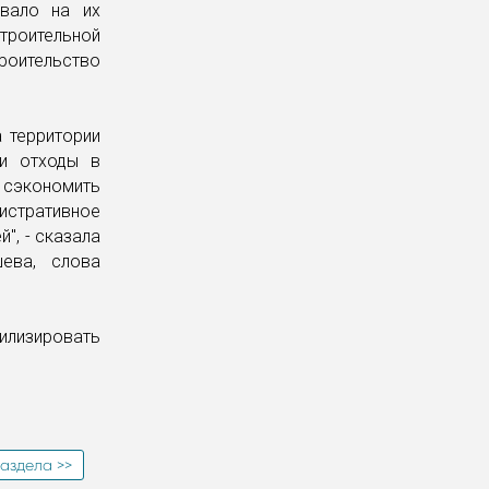
ывало на их
троительной
роительство
а территории
ли отходы в
м сэкономить
стративное
", - сказала
шева, слова
тилизировать
аздела >>