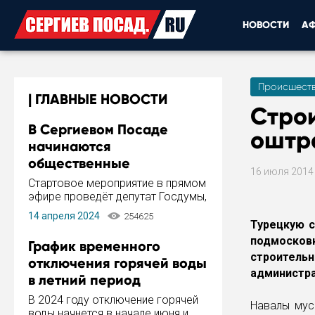
НОВОСТИ
А
Происшест
ГЛАВНЫЕ НОВОСТИ
Строи
В Сергиевом Посаде
оштр
начинаются
общественные
16 июля 201
обсуждения Стратегии
Стартовое мероприятие в прямом
развития города
эфире проведёт депутат Госдумы,
инициатор и автор Концепции
14 апреля 2024
254625
развития Сергиева Посада и
Турецкую с
Стратегии ее реализации Сергей
подмосковн
График временного
Пахомов.
строител
отключения горячей воды
администра
в летний период
В 2024 году отключение горячей
Навалы мус
воды начнется в начале июня и