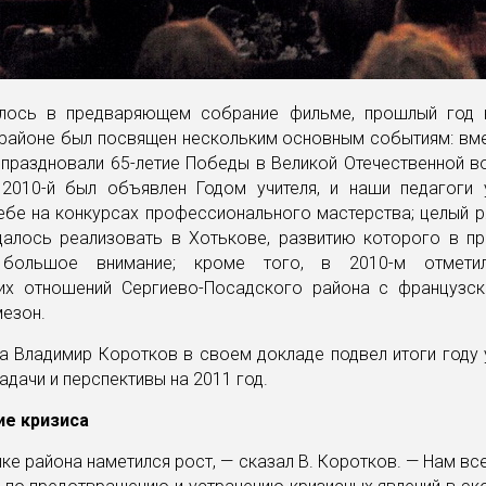
лось в предваряющем собрание фильме, прошлый год 
районе был посвящен нескольким основным событиям: вме
праздновали 65-летие Победы в Великой Отечественной в
 2010-й был объявлен Годом учителя, и наши педагоги 
ебе на конкурсах профессионального мастерства; целый 
далось реализовать в Хотькове, развитию которого в п
 большое внимание; кроме того, в 2010-м отметил
их отношений Сергиево-Посадского района с французс
езон.
на Владимир Коротков в своем докладе подвел итоги году
адачи и перспективы на 2011 год.
е кризиса
ке района наметился рост, — сказал В. Коротков. — Нам в