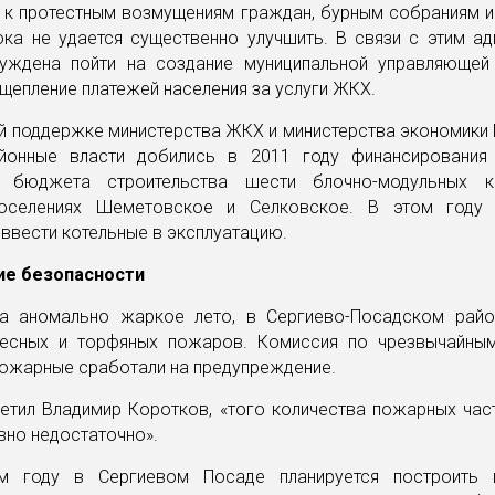
 к протестным возмущениям граждан, бурным собраниям и
ока не удается существенно улучшить. В связи с этим ад
уждена пойти на создание муниципальной управляющей
щепление платежей населения за услуги ЖКХ.
ой поддержке министерства ЖКХ и министерства экономики
йонные власти добились в 2011 году финансирования
о бюджета строительства шести блочно-модульных к
оселениях Шеметовское и Селковское. В этом году 
 ввести котельные в эксплуатацию.
ие безопасности
а аномально жаркое лето, в Сергиево-Посадском рай
есных и торфяных пожаров. Комиссия по чрезвычайным
пожарные сработали на предупреждение.
етил Владимир Коротков, «того количества пожарных час
вно недостаточно».
м году в Сергиевом Посаде планируется построить 