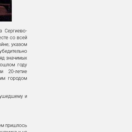
в Сергиево-
сте со всей
ойне; указом
убедительно
ряд значимых
рошлом году
и 20-летие
ким городом
 ушедшему и
сем пришлось