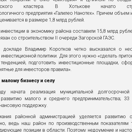
ического кластера. В Хотькове начато стро
логичного предприятия «Галилео Нанотех». Причем объем 
ценивается в размере 1,8 млрд рублей.
 инвестиции в экономику района составили 15,8 млрд рубл
язан со строительством II очереди Загорской ГАЭС.
 докладе Владимир Коротков четко высказался о не
 инвестиционной политики. Для этого нужно «сделать прито
 тенденцией, подготовить инвестиционные площадки, сфо
нятные для инвесторов правила».
малому бизнесу и селу
ду начата реализация муниципальной долгосрочной
 развитию малого и среднего предпринимательства; 33 
инансовую поддержку.
ания районной администрацией уделяется развитию 
ьно, ведь наш район по производственным показателям 
идирующие позиции в области. Поэтому недоумение и наст