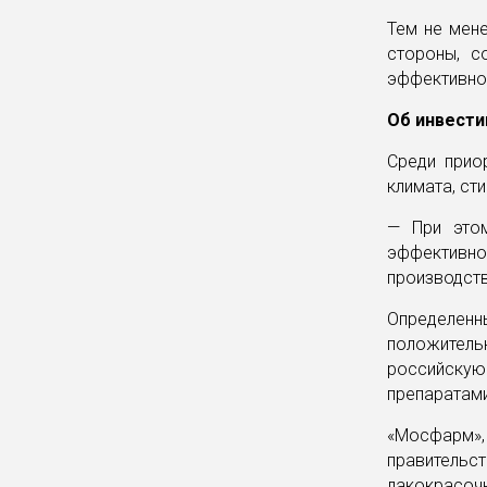
Тем не мене
стороны, с
эффективнос
Об инвести
Среди прио
климата, ст
— При этом
эффективно
производств
Определен
положитель
российску
препаратами
«Мосфарм»,
правительс
лакокрасо