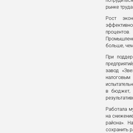
потрудиться
рынке труда
Рост экон
эффективно
процентов
Промышленн
больше, чем
При поддер
предприятий
завод «Зве
налоговым 
испытатель
в бюджет, 
результатив
Работала м
на снижени
района». Н
сохранить р