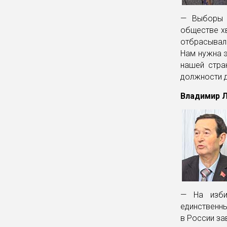
— Выборы 
обществе хв
отбрасывала
Нам нужна э
нашей стра
должности 
Владимир 
— На изби
единственны
в России за