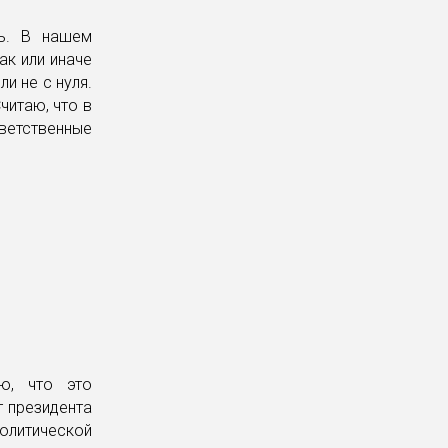
ь. В нашем
ак или иначе
и не с нуля.
читаю, что в
ветственные
ю, что это
т президента
политической