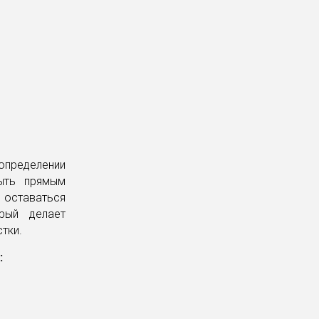
 определении
быть прямым
е оставаться
рый делает
тки.
: