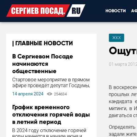
НОВОСТИ
А
ЖКХ
ГЛАВНЫЕ НОВОСТИ
Ощут
В Сергиевом Посаде
начинаются
01 марта 201
общественные
обсуждения Стратегии
Стартовое мероприятие в прямом
развития города
эфире проведёт депутат Госдумы,
В воскресен
инициатор и автор Концепции
14 апреля 2024
прошлых ле
254634
развития Сергиева Посада и
кандидата 
Стратегии ее реализации Сергей
График временного
митинги, в 
Пахомов.
отключения горячей воды
двигаться с
в летний период
Определять 
В 2024 году отключение горячей
задали жите
воды начнется в начале июня и