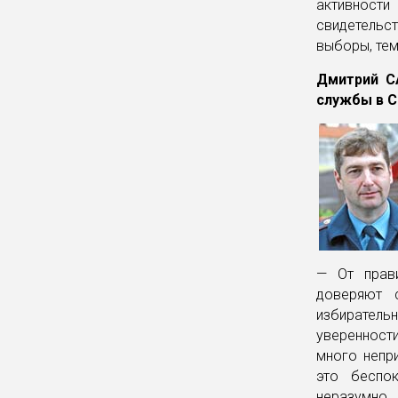
активност
свидетельс
выборы, те
Дмитрий С
службы в С
— От прав
доверяют 
избиратель
уверенности
много непр
это беспо
неразумно.