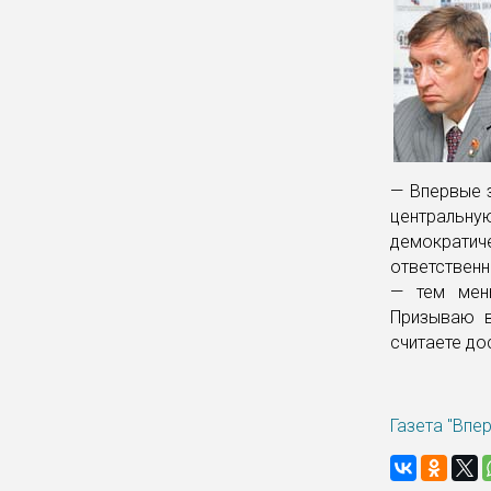
— Впервые 
центральн
демократи
ответственн
— тем мень
Призываю в
считаете до
Газета "Впе