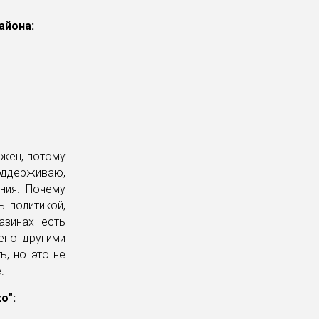
айона:
ажен, потому
поддерживаю,
ния. Почему
ь политикой,
азинах есть
ено другими
ь, но это не
.
о":