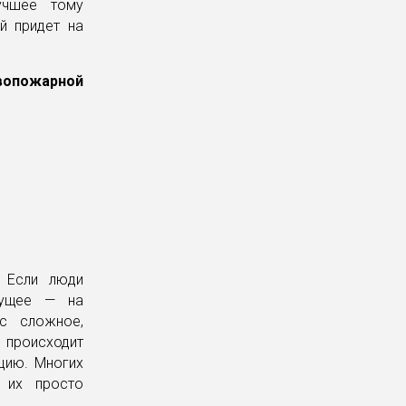
учшее тому
й придет на
вопожарной
 Если люди
дущее — на
ас сложное,
х происходит
цию. Многих
 их просто