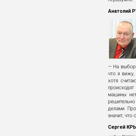
Анатолий Р
— На выборы
что я вижу,
хотя счита
происходят 
машины нет
решительно
делами. Про
значит, что
Сергей КРЫ