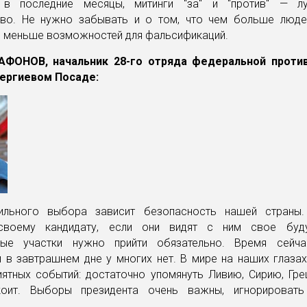
и в последние месяцы, митинги "за" и "против" — л
тво. Не нужно забывать и о том, что чем больше люде
м меньше возможностей для фальсификаций.
АФОНОВ, начальник 28-го отряда федеральной проти
ергиевом Посаде:
ильного выбора зависит безопасность нашей страны.
своему кандидату, если они видят с ним свое бу
ные участки нужно прийти обязательно. Время сейч
 в завтрашнем дне у многих нет. В мире на наших глаза
иятных событий: достаточно упомянуть Ливию, Сирию, Гре
коит. Выборы президента очень важны, игнорировать