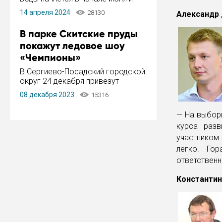
завершится в конце августа.
14 апреля 2024
28130
Александр 
Период отключения составит не
более 14 дней.
В парке Скитские пруды
покажут ледовое шоу
«Чемпионы»
В Сергиево-Посадский городской
округ 24 декабря привезут
ледовый тур «Чемпионы»
08 декабря 2023
15316
заслуженного мастера спорта,
чемпиона мира и Европы,
— На выборы
серебряного призера зимних
курса разв
Олимпийских игр Ильи Авербуха.
Как сообщает администрация ...
участником 
легко. Го
ответственн
Константин