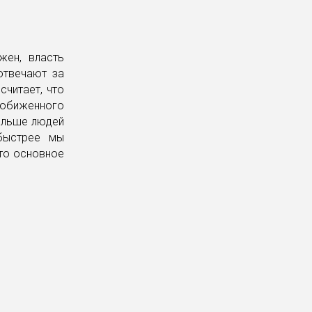
жен, власть
отвечают за
считает, что
 обиженного
больше людей
 быстрее мы
это основное