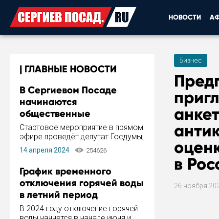
НОВОСТИ
А
Бизнес
ГЛАВНЫЕ НОВОСТИ
Пред
В Сергиевом Посаде
приг
начинаются
анке
общественные
обсуждения Стратегии
анти
Стартовое мероприятие в прямом
развития города
эфире проведёт депутат Госдумы,
оцен
инициатор и автор Концепции
14 апреля 2024
254626
развития Сергиева Посада и
в Рос
Стратегии ее реализации Сергей
График временного
Пахомов.
отключения горячей воды
26 ноября 20
в летний период
В 2024 году отключение горячей
воды начнется в начале июня и