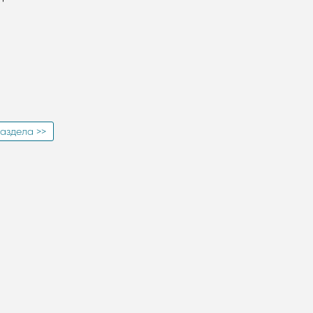
аздела >>