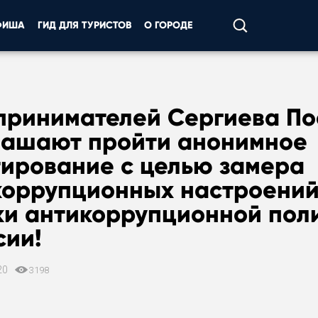
ФИША
ГИД ДЛЯ ТУРИСТОВ
О ГОРОДЕ
принимателей Сергиева По
лашают пройти анонимное
тирование с целью замера
коррупционных настроений
ки антикоррупционной пол
сии!
20
3198