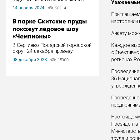
Уважаемые
завершится в конце августа.
14 апреля 2024
28114
Период отключения составит не
Приглашаем
более 14 дней.
В парке Скитские пруды
настроений 
покажут ледовое шоу
Анкету можн
«Чемпионы»
В Сергиево-Посадский городской
Каждое выск
округ 24 декабря привезут
объективно
ледовый тур «Чемпионы»
регионах Ро
08 декабря 2023
15300
заслуженного мастера спорта,
чемпиона мира и Европы,
Проведение
серебряного призера зимних
36 Национал
Олимпийских игр Ильи Авербуха.
утвержденно
Как сообщает администрация ...
Проведенное
предпринима
Настоящему 
Президента 
Министерст
труда и соц