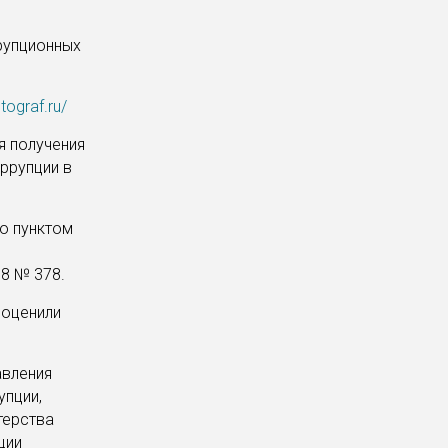
рупционных
tograf.ru/
я получения
ррупции в
о пунктом
8 № 378.
 оценили
авления
упции,
терства
ции