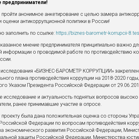
 предприниматели!
 пройти анонимное анкетирование с целью замера антикор
и оценки антикоррупционной политики в России!
о заполнить по ссылке:
https://biznes-barometr-korrupcii-8.tes
азанное мнение предпринимателя принципиально важно дл
й информации о проводимой работе по противодействию ко
ссии.
 исследования «БИЗНЕС-БАРОМЕТР КОРРУПЦИИ» закреплен
ьного плана противодействия коррупции на 2018-2020 годы,
го Указом Президента Российской Федерации от 29.06.201
 исследование и актуальность поднятых вопросов высоко
тели, ранее принимавшие участие в опросе.
проекту была дана положительная оценка со стороны Упр
Российской Федерации по вопросам противодействия корр
ва экономического развития Российской Федерации, Минис
иальной защиты Российской Федерации, Министерства юсти