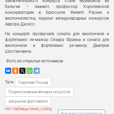
заключительного концерта стали музыканты из
Бельгии – пианист, профессор Королевской
консерватории в Брюсселе Филипп Раскин и
виолончелистка, лауреат международных конкурсов
Аврора Дасесс.
На концерте прозвучали соната для виолончели и
фортепиано ля-мажор Сезара Франка и соната для
виолончели и фортепиано ре-минор Дмитрия
Шостаковича.
Фото из открытых источников
Теги:
Сергиев Посад
Подмосковные вечера искусств
закрытие фестиваля
Нет таблицы news_voting
Все новости раздела >>