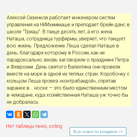
Алексей Сизенков работает инженером систем
управления на НИИхиммаше и преподает брейк-данс в
школе “Триаш”. В танце десять лет, а его жена
Наташа, сотрудница турфирмы, уверяет, что танцует
всю жизнь. Предложение Леша сделал Наташе в
день, благодаря которому в России, как ни
парадоксально, вновь заговорили о празднике Петра
и Февронии. День святого Валентина они провели
вместе на море в одной из теплых стран. Коробочку с
кольцом Леша провез «контрабандой», спрятав
заранее в... носке — это было единственным местом
в чемодане, куда хозяйственная Наташа уж точно бы
не добралась.
Нет таблицы news_voting
Все новости раздела >>