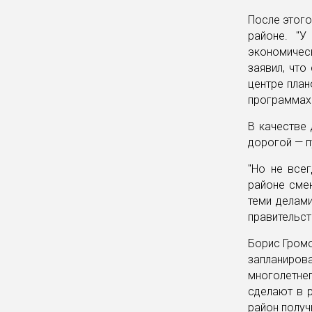
После этого
районе. "У
экономичес
заявил, что
центре план
программах"
В качестве 
дорогой — п
"Но не все
районе смен
теми делам
правительст
Борис Громо
запланиро
многолетне
сделают в р
район получ