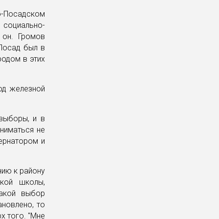
во-Посадском
 социально-
 он. Громов
 Посад был в
родом в этих
под железной
выборы, и в
аниматься не
ернатором и
нию к району
кой школы,
какой выбор
ановлено, то
х того. "Мне