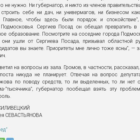
го не нужно. Ни губернатор, и никто из членов правительств
 строить себе ни дач, ни универмагов, ни бизнесом как
. Главное, чтобы здесь были порядок и спокойствие"
 Подмосковья. Сергиев Посад он обещал превратить в
ое образование. Посмотрите на соседние города Подмоск
 они ушли от Сергиева Посада, призывал областной ру
дидатов вы знаете. Приоритеты мне лично тоже ясны", — 
ич.
ветил на вопросы из зала. Громов, в частности, рассказал,
поста никуда не планирует. Отвечая на вопрос депутат
жова по поводу средств, то ли выделенных, то ли нет 
а-"тысячника", губернатор пообещал взять эту пробле
роль.
АСИЛИВЕЦКИЙ
ея СЕВАСТЬЯНОВА
ред"