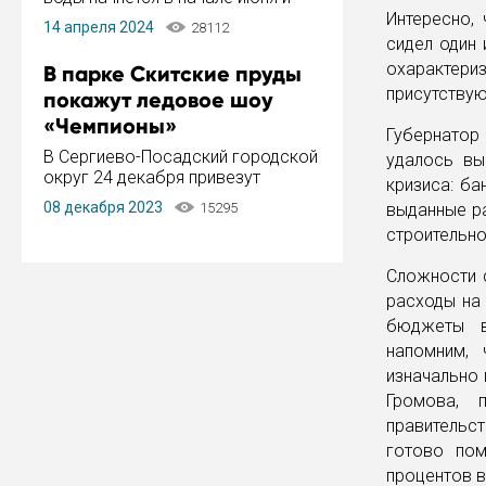
завершится в конце августа.
Интересно,
14 апреля 2024
28112
Период отключения составит не
сидел один 
более 14 дней.
охарактер
В парке Скитские пруды
присутству
покажут ледовое шоу
«Чемпионы»
Губернатор
В Сергиево-Посадский городской
удалось вы
округ 24 декабря привезут
кризиса: ба
ледовый тур «Чемпионы»
08 декабря 2023
15295
выданные ра
заслуженного мастера спорта,
строительно
чемпиона мира и Европы,
серебряного призера зимних
Сложности 
Олимпийских игр Ильи Авербуха.
Как сообщает администрация ...
расходы на
бюджеты в
напомним,
изначально 
Громова, 
правительс
готово пом
процентов в