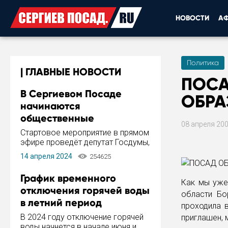
НОВОСТИ
А
Политика
ГЛАВНЫЕ НОВОСТИ
ПОСА
В Сергиевом Посаде
ОБР
начинаются
общественные
08 апреля 20
обсуждения Стратегии
Стартовое мероприятие в прямом
развития города
эфире проведёт депутат Госдумы,
инициатор и автор Концепции
14 апреля 2024
254625
развития Сергиева Посада и
Стратегии ее реализации Сергей
График временного
Пахомов.
Как мы уже
отключения горячей воды
области Бо
в летний период
проходила 
В 2024 году отключение горячей
приглашен, 
воды начнется в начале июня и