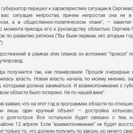
 губернатор перешел к характеристике ситуации в Сергие
 вас ситуация непростая, причем непростая она не в
ком, а в общественно-политическом плане", — заметил
 с момента прихода его к руководству областью Сергиев
ов по развитию региона ("Вы были первым, нет, вторым го
).
достижений в рамках этих планов он вспомнил "прокол" 
утепровод.
гда получается так, как планировали. Прошли очередные 
илась власть. Новая власть начала, по моему мнению, з
и, которыми должна заниматься. И взаимопонимание с губ
вом области было потеряно. Не по нашей вине".
в заявил, что на этот год в программах области по отноше
ван лишь один крупный объект — достройка хотьковс
го долгостроя. Все остальное будет связано с тем, 
айоне 12 апреля. Если "взаимопонимание" не будет восст
ит только то, что должен получить по закону, но ничего свер