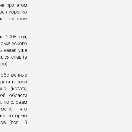
не при этом
ерен коротко
на вопросы
а 2008 год,
номического
ть назад уже
ился спад (в
ов).
собственные
ратить свои
а (кстати,
ой области
ы, по словам
метил, что
ий, которым
тов (под 18