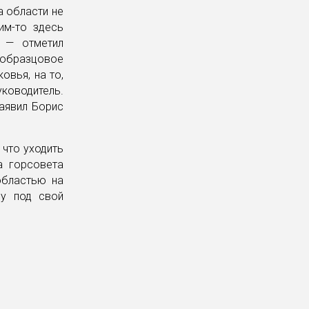
а области не
им-то здесь
, — отметил
 образцовое
овья, на то,
ководитель.
заявил Борис
 что уходить
а горсовета
областью на
му под свой