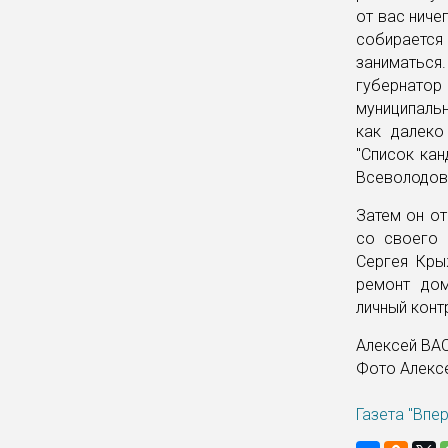
от вас ниче
собирается
заниматься
губернатор
муниципальн
как далеко
"Список кан
Всеволодов
Затем он от
со своего 
Сергея Кры
ремонт дом
личный конт
Алексей В
Фото Алекс
Газета "Впе