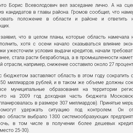
 что Борис Всеволодович вел заседание лично. А на сце
из кандидатов в главы района. Громов сообщил, что нам
изовать положение в области и районе и ответить 
ющих.
 заявил, что в целом планы, которые область намечала н
полнить, хотя с осени начало сказываться влияние эко
нки ужесточили условия выдачи кредитов, начали требова
нее, стала расти безработица, а в промышленности намет
й отрасли, например, снижение составило около 27 процент
с бюджетом заставляют область в этом году сократить 
 50 миллиардов рублей, и в таком же объеме должны сок
се муниципальные образования на территории регион
 что на 2009 год доходная часть бюджета Московск
планировалась в размере 307 миллиардов). Принятые мер
помогут удержать ситуацию под контролем. Он от
тво области выбрало 1300 системообразующих предприят
очь, в том числе в получении более дешевых креди
место 25-30).