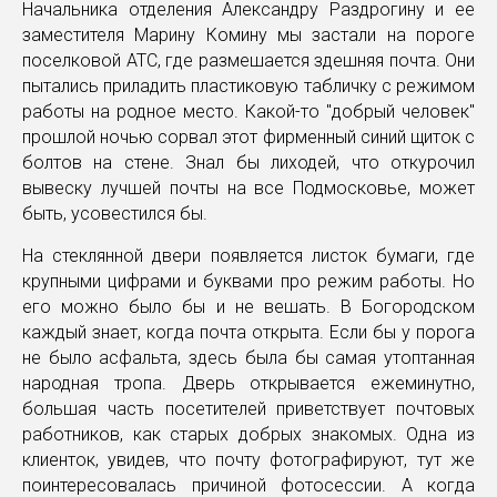
Начальника отделения Александру Раздрогину и ее
заместителя Марину Комину мы застали на пороге
поселковой АТС, где размешается здешняя почта. Они
пытались приладить пластиковую табличку с режимом
работы на родное место. Какой-то "добрый человек"
прошлой ночью сорвал этот фирменный синий щиток с
болтов на стене. Знал бы лиходей, что откурочил
вывеску лучшей почты на все Подмосковье, может
быть, усовестился бы.
На стеклянной двери появляется листок бумаги, где
крупными цифрами и буквами про режим работы. Но
его можно было бы и не вешать. В Богородском
каждый знает, когда почта открыта. Если бы у порога
не было асфальта, здесь была бы самая утоптанная
народная тропа. Дверь открывается ежеминутно,
большая часть посетителей приветствует почтовых
работников, как старых добрых знакомых. Одна из
клиенток, увидев, что почту фотографируют, тут же
поинтересовалась причиной фотосессии. А когда