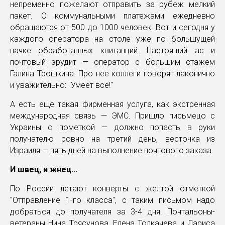
непременно пожелают отправить за рубеж мелкий
пакет. С коммунальными платежами ежедневно
обращаются от 500 до 1000 человек. Вот и сегодня у
каждого оператора на столе уже по большущей
пачке обработанных квитанций. Настоящий ас и
почтовый эрудит — оператор с большим стажем
Галина Трошкина. Про нее коллеги говорят лаконично
и уважительно: "Умеет все!"
А есть еще такая фирменная услуга, как экстренная
международная связь — ЭМС. Пришло письмецо с
Украины с пометкой — должно попасть в руки
получателю ровно на третий день, весточка из
Израиля — пять дней на выполнение почтового заказа.
И швец, и жнец...
По России летают конверты с желтой отметкой
"Отправление 1-го класса", с таким письмом надо
добраться до получателя за 3-4 дня. Почтальоны-
ветераны Нина Трясунова, Елена Толкачева и Лариса