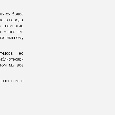
удятся более
ного города,
из немногих,
е много лет.
 населенному
тников — но
блиотекари
этом мы все
верны нам в