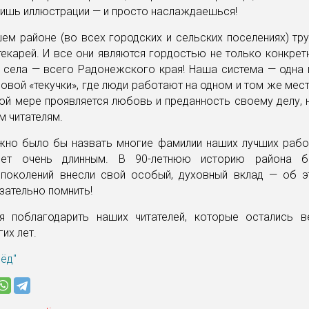
ришь иллюстрации — и просто наслаждаешься!
ем районе (во всех городских и сельских поселениях) тр
екарей. И все они являются гордостью не только конкрет
 села — всего Радонежского края! Наша система — одна 
ровой «текучки», где люди работают на одном и том же мест
ой мере проявляется любовь и преданность своему делу,
м читателям.
жно было бы назвать многие фамилии наших лучших рабо
дет очень длинным. В 90-летнюю историю района би
 поколений внесли свой особый, духовный вклад — об 
зательно помнить!
я поблагодарить наших читателей, которые остались 
их лет.
рёд"