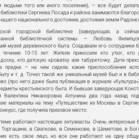
и людьми того или иного поселения), — все будет делат
 библиотеки Сергиева Посада и района занимаются благо
нашего национального достояния, достояния земли Радоне
ской городской библиотеке (заведующая, а сейча
ованной библиотечной системы — Любовь Филипцо
ий музей деревенского быта. Создавали его сотрудники 
 течение 10-15 лет. Жители приносили кто утюг, кто 
доску, кто детскую кроватку или табуреточку. Дети прихо
х предки — на чем сидели, какие приспособления исп
ту и т. д. Точно такой же уникальный музей был и в биб
во (про него даже была публикация в журнале «Культура»
редметы крестьянского быта. И бывшая заведующая Конст
й Валентина Никаноровна Алтунина два года назад по
кие материалы на тему «Путешествие из Москвы в Сергие
онкурс, где получила призовое место.
теме работают настоящие энтузиасты. Очень интересные 
 Торгашине, в Сваткове, в Семенкове, в Шеметове, в Бо
них есть свое лицо, но все они работают на одну общ