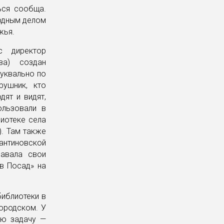
ься сообща.
родным делом
жья.
с директор
ва) создан
буквально по
рушник, кто
дят и видят,
ользовали в
лиотеке села
). Там также
антиновской
давала свои
в Посад» на
библиотеки в
городском. У
ую задачу —