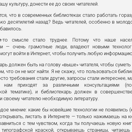
ашу культуру, донести ее до своих читателей.
ся, что в современных библиотеках стало работать гора
ко десятилетий назад? Ведь читателей, особенно в молод
убавилось.
-то смысле стало труднее. Потому что наше насел
ли — очень грамотные люди, владеют новыми технолог
могут войти в Интернет, чтобы получить любую информацию
арь должен быть на голову «выше» читателя, чтобы суметь
м, что он не мог найти. Я не скажу, что пользоваться библи
сто требования стали другие, запросы стали интереснее, 
 нам приходят за различными консультациями (по
кой тематике), и библиотекарь должен в совершенстве
и своему читателю необходимую литературу.
дое мнение: какие бы новейшие технологии не появились 
открывать, листать в Интернете — только нажимаешь на кн
авниться с тем чувством, когда ты получаешь новую книг
 типографской краской, открываешь страницы, читаешь