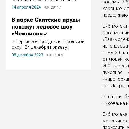
восемь юби
завершится в конце августа.
14 апреля 2024
28117
хорошие, и 
Период отключения составит не
продолжают 
более 14 дней.
В парке Скитские пруды
покажут ледовое шоу
Библиотеки 
«Чемпионы»
организаци
«Взаимодей
В Сергиево-Посадский городской
использован
округ 24 декабря привезут
ледовый тур «Чемпионы»
— мы 20 лет
08 декабря 2023
15302
заслуженного мастера спорта,
от людей, к
чемпиона мира и Европы,
200 адреса
серебряного призера зимних
духовная 
Олимпийских игр Ильи Авербуха.
«миропорядк
Как сообщает администрация ...
как Лавра, а
В нашей би
Чикова, на 
Библиотека
методическ
проходить у