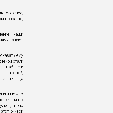
здо сложнее,
ом возрасте,
ение, наши
иями, знают
.
 оказать ему
отекой стали
масштабнее и
 правовой,
 знать, где
(книги можно
опки), ничто
у, когда она
 этот живой