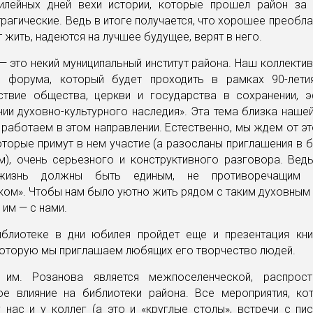
лейных дней вехи истории, которые прошел район за
трагические. Ведь в итоге получается, что хорошее преобл
жить, надеются на лучшее будущее, верят в него.
— это некий муниципальный институт района. Наш коллектив
и форума, который будет проходить в рамках 90-лет
ствие общества, церкви и государства в сохранении, 
ии духовно-культурного наследия». Эта тема близка наше
 работаем в этом направлении. Естественно, мы ждем от э
оторые примут в нем участие (а разосланы приглашения в 
м), очень серьезного и конструктивного разговора. Ведь
жизнь должны быть единым, не противоречащим 
ом». Чтобы нам было уютно жить рядом с таким духовным
 им — с нами.
блиотеке в дни юбилея пройдет еще и презентация кни
которую мы приглашаем любящих его творчество людей.
 им. Розанова является межпоселенческой, распрос
ое влияние на библиотеки района. Все мероприятия, ко
 нас и у коллег (а это и «круглые столы», встречи с пи