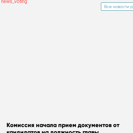
 news_voting
Все новости р
Комиссия начала прием документов от
кандидатов на должность главы