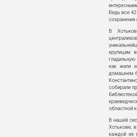
интересным
Ведь все 42
сохранения 
В Хотьков
централиз
уникальнейш
крупицам в
гладильную 
как жили и
домашнем бы
Константино
собирали п
библиотеко
краеведчес
областной к
В нашей сис
Хотькове, в
каждой из 