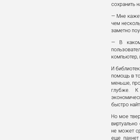
сохранить н
— Мне кажет
чем несколь
заметно по
— В каком
пользовате
компьютер, 
И библиотек
помощь в то
меньше, про
глубже. К
экономичес
быстро найт
Но мое твер
виртуально 
не может ср
еще пахнет