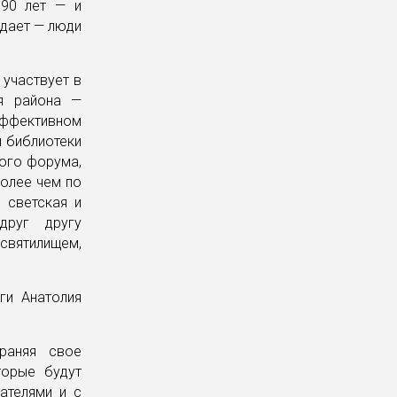
 90 лет — и
адает — люди
 участвует в
ия района —
эффективном
й библиотеки
того форума,
более чем по
 светская и
друг другу
 святилищем,
ги Анатолия
траняя свое
торые будут
сателями и с