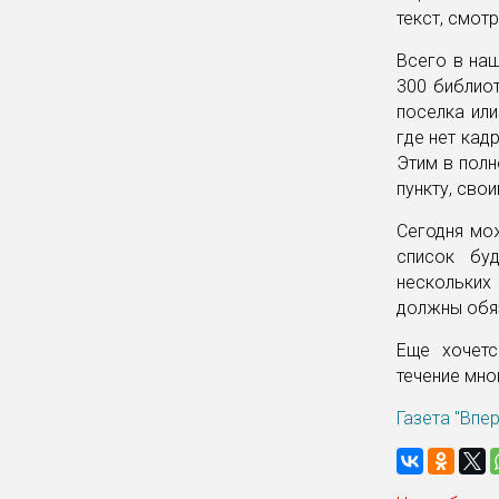
текст, смот
Всего в наш
300 библиот
поселка или
где нет кад
Этим в полн
пункту, свои
Сегодня мо
список бу
нескольких
должны обя
Еще хочетс
течение мног
Газета "Впе