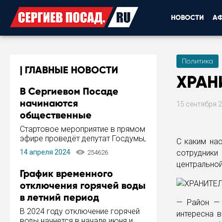
НОВОСТИ
А
Политика
ГЛАВНЫЕ НОВОСТИ
ХРАН
В Сергиевом Посаде
начинаются
15 сентября 
общественные
обсуждения Стратегии
Стартовое мероприятие в прямом
развития города
эфире проведёт депутат Госдумы,
С каким на
инициатор и автор Концепции
14 апреля 2024
сотрудник
254626
развития Сергиева Посада и
центральной
Стратегии ее реализации Сергей
График временного
Пахомов.
отключения горячей воды
в летний период
— Район — 
В 2024 году отключение горячей
интересна 
воды начнется в начале июня и