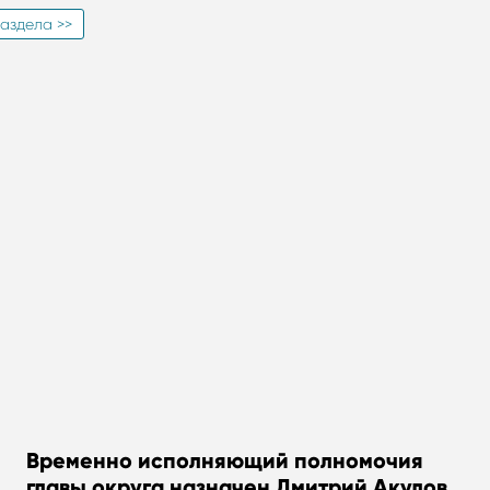
аздела >>
Временно исполняющий полномочия
главы округа назначен Дмитрий Акулов