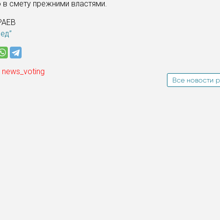
 в смету прежними властями.
РАЕВ
ред”
 news_voting
Все новости р