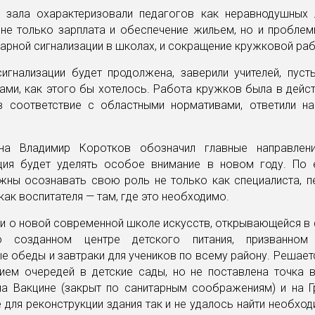
 зала охарактеризовали педагогов как неравнодушных
 не только зарплата и обеспечение жильем, но и проблем
рной сигнализации в школах, и сокращение кружковой раб
сигнализации будет продолжена, заверили учителей, пуст
ами, как этого бы хотелось. Работа кружков была в дейс
в соответствие с областными нормативами, ответили н
на Владимир Коротков обозначил главные направлен
ция будет уделять особое внимание в новом году. По 
лжны осознавать свою роль не только как специалиста, 
 как воспитателя — там, где это необходимо.
и о новой современной школе искусств, открывающейся в 
о созданном центре детского питания, призванном 
е обеды и завтраки для учеников по всему району. Решае
ием очередей в детские сады, но не поставлена точка в
на Вакцине (закрыт по санитарным соображениям) и на 
е для реконструкции здания так и не удалось найти необхо