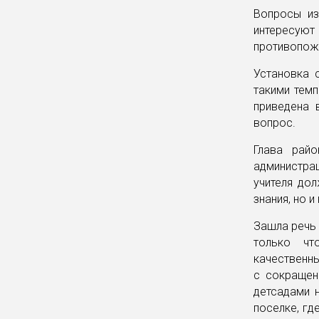
Вопросы из
интересуют
противопожа
Установка 
такими темп
приведена 
вопрос.
Глава райо
администра
учителя до
знания, но и
Зашла речь 
только чт
качественны
с сокращен
детсадами 
поселке, гд