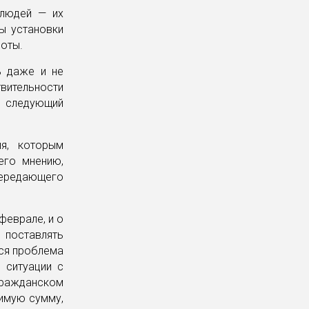
 людей — их
ы установки
оты.
ь даже и не
твительности
а следующий
ия, которым
его мнению,
передающего
феврале, и о
поставлять
тся проблема
 ситуации с
Гражданском
димую сумму,