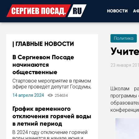
НОВОСТИ
А
Политика
ГЛАВНЫЕ НОВОСТИ
Учите
В Сергиевом Посаде
начинаются
23 января 20
общественные
обсуждения Стратегии
Стартовое мероприятие в прямом
развития города
эфире проведёт депутат Госдумы,
Школам ра
инициатор и автор Концепции
14 апреля 2024
программы ф
254634
развития Сергиева Посада и
образоват
Стратегии ее реализации Сергей
График временного
конференции
Пахомов.
отключения горячей воды
в летний период
В 2024 году отключение горячей
воды начнется в начале июня и