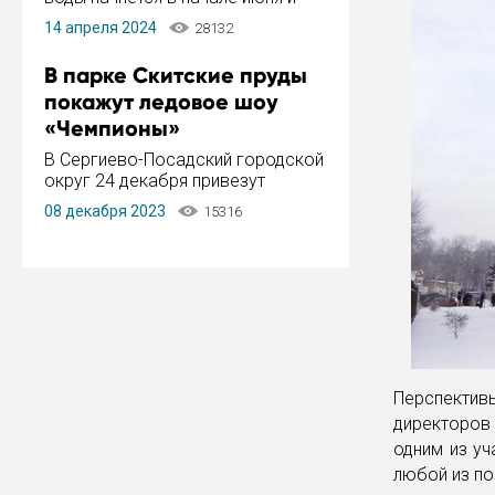
завершится в конце августа.
14 апреля 2024
28132
Период отключения составит не
более 14 дней.
В парке Скитские пруды
покажут ледовое шоу
«Чемпионы»
В Сергиево-Посадский городской
округ 24 декабря привезут
ледовый тур «Чемпионы»
08 декабря 2023
15316
заслуженного мастера спорта,
чемпиона мира и Европы,
серебряного призера зимних
Олимпийских игр Ильи Авербуха.
Как сообщает администрация ...
Перспектив
директоров
одним из уч
любой из по