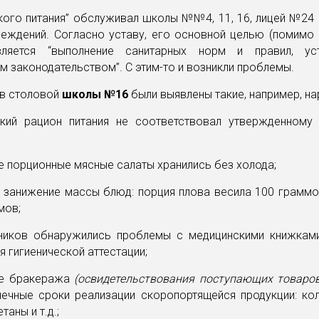
кого питания” обслуживал школы №№4, 11, 16, лицей №24 
реждений. Согласно уставу, его основной целью (помимо 
вляется “выполнение санитарных норм и правил, ус
 законодательством”. С этим-то и возникли проблемы.
 в столовой
школы №16
были выявлены такие, например, на
кий рацион питания не соответствовал утвержденному
е порционные мясные салаты хранились без холода;
 занижение массы блюд: порция плова весила 100 граммо
мов;
ников обнаружились проблемы с медицинскими книжкам
 гигиенической аттестации;
ле бракеража
(освидетельствования поступающих товаро
нечные сроки реализации скоропортящейся продукции: кол
таны и т.д.;