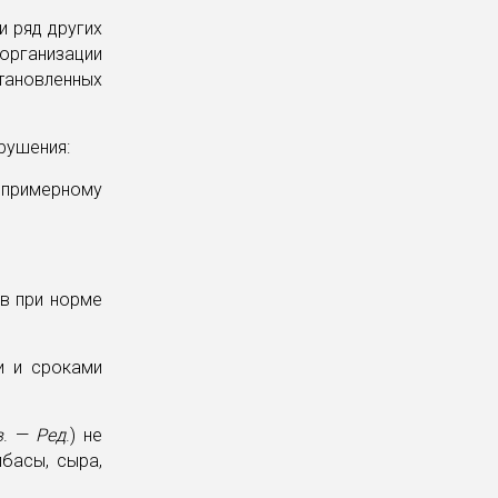
и ряд других
организации
тановленных
рушения:
 примерному
в при норме
и и сроками
в
. —
Ред
.) не
басы, сыра,