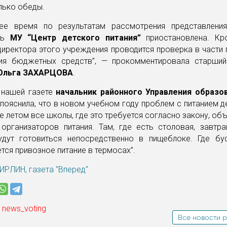
лько обеды.
ее время по результатам рассмотрения представлени
сть
МУ “Центр детского питания”
приостановлена. Кр
иректора этого учреждения проводится проверка в части
ия бюджетных средств”, — прокомментировала старши
 Ольга ЗАХАРЦОВА
.
 нашей газете
начальник районного Управления образо
пояснила, что в новом учебном году проблем с питанием д
е летом все школы, где это требуется согласно закону, об
 организаторов питания. Там, где есть столовая, завтра
удут готовиться непосредственно в пищеблоке. Где буф
тся привозное питание в термосах”.
ИРЛИН, газета "Вперед"
 news_voting
Все новости р