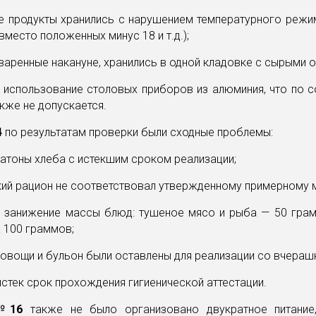
е продукты хранились с нарушением температурного режи
вместо положенных минус 18 и т.д.);
варенные накануне, хранились в одной кладовке с сырыми 
 использование столовых приборов из алюминия, что по 
кже не допускается.
4
по результатам проверки были сходные проблемы:
атоны хлеба с истекшим сроком реализации;
кий рацион не соответствовал утвержденному примерному 
 занижение массы блюд: тушеное мясо и рыба — 50 гра
 100 граммов;
овощи и бульон были оставлены для реализации со вчерашн
истек срок прохождения гигиенической аттестации.
№16
также не было организовано двукратное питание