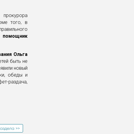
я прокурора
оме того, в
 правильного
й
помощник
вания Ольга
етей быть не
ъявили новый
ки, обеды и
ет-раздача,
аздела >>