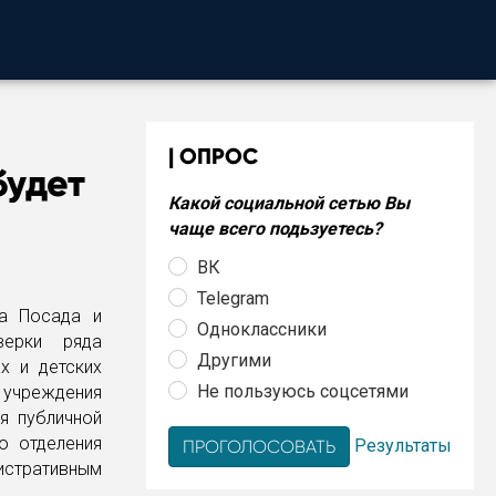
ОПРОС
будет
Какой социальной сетью Вы
чаще всего подьзуетесь?
ВК
Telegram
ва Посада и
Одноклассники
верки ряда
Другими
х и детских
Не пользуюсь соцсетями
 учреждения
ся публичной
о отделения
Результаты
нистративным