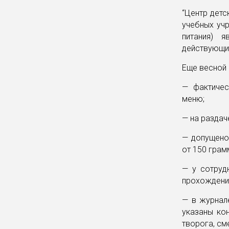
“Центр детс
учебных уч
питания) я
действующим
Еще весной
— фактичес
меню;
— на раздач
— допущено
от 150 грам
— у сотруд
прохождения
— в журна
указаны ко
творога, сме