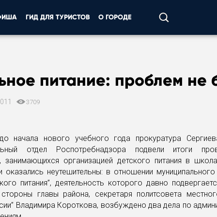
ФИША
ГИД ДЛЯ ТУРИСТОВ
О ГОРОДЕ
ное питание: проблем не 
2011
3709
до начала нового учебного года прокуратура Сергие
альный отдел Роспотребнадзора подвели итоги про
й, занимающихся организацией детского питания в школа
ги оказались неутешительны: в отношении муниципального
кого питания”, деятельность которого давно подвергает
 стороны главы района, секретаря политсовета местног
сии” Владимира Короткова, возбуждено два дела по адми
ениям.