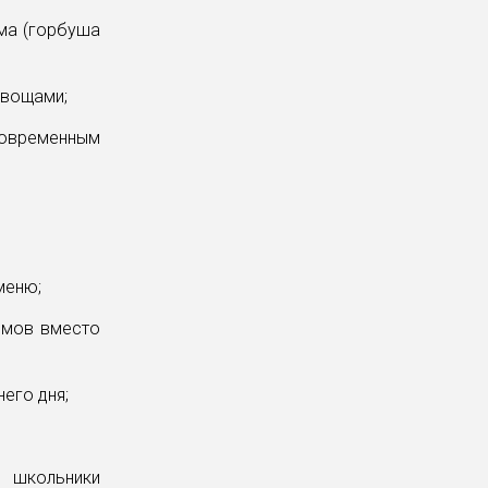
ма (горбуша
овощами;
современным
меню;
ммов вместо
его дня;
, школьники