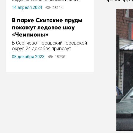
завершится в конце августа.
14 апреля 2024
28114
Период отключения составит не
более 14 дней.
В парке Скитские пруды
покажут ледовое шоу
«Чемпионы»
В Сергиево-Посадский городской
округ 24 декабря привезут
ледовый тур «Чемпионы»
08 декабря 2023
15298
заслуженного мастера спорта,
чемпиона мира и Европы,
серебряного призера зимних
Олимпийских игр Ильи Авербуха.
Как сообщает администрация ...