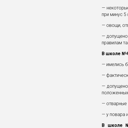
— некоторы
при минус 5 
— овощи, от
— допущено
правилам та
В школе №
— имелись б
— фактичес
— допущено
положенных
— отварные 
— у повара 
В школе 