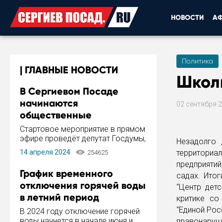
НОВОСТИ
А
Политика
ГЛАВНЫЕ НОВОСТИ
Школь
В Сергиевом Посаде
начинаются
02 сентября 
общественные
обсуждения Стратегии
Стартовое мероприятие в прямом
развития города
эфире проведёт депутат Госдумы,
Незадолго 
инициатор и автор Концепции
14 апреля 2024
территори
254625
развития Сергиева Посада и
предприяти
Стратегии ее реализации Сергей
График временного
садах. Ито
Пахомов.
отключения горячей воды
“Центр детс
в летний период
критике со
“Единой Рос
В 2024 году отключение горячей
воды начнется в начале июня и
правонаруш