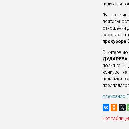
получали то
“В настоящ
деятельно
отношении д
расходован
прокурора
В интервью
ДУДАРЕВА
должно: “Ещ
конкурс на
полдники б
предполагае
Александр Г
Нет таблицы