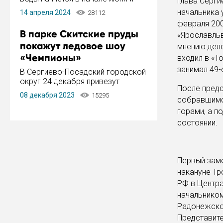
Глава Серги
завершится в конце августа.
начальника 
14 апреля 2024
28112
Период отключения составит не
февраля 200
более 14 дней.
В парке Скитские пруды
«Ярославльв
покажут ледовое шоу
мнению дел
«Чемпионы»
входил в «Т
занимал 49-
В Сергиево-Посадский городской
округ 24 декабря привезут
После предс
ледовый тур «Чемпионы»
08 декабря 2023
15295
собравшимся
заслуженного мастера спорта,
чемпиона мира и Европы,
горами, а п
серебряного призера зимних
состоянии.
Олимпийских игр Ильи Авербуха.
Как сообщает администрация ...
Первый заме
накануне Тр
РФ в Центра
начальником
Радонежско
Представите