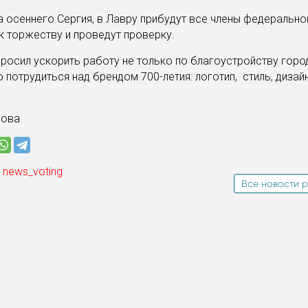
на осеннего Сергия, в Лавру прибудут все члены федеральн
к торжеству и проведут проверку.
росил ускорить работу не только по благоустройству город
 потрудиться над брендом 700-летия: логотип, стиль, дизайн
дова
 news_voting
Все новости р