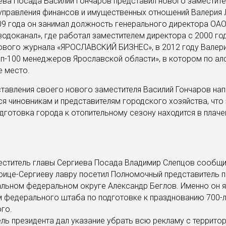
ева Посада Василий Гончаров представил нового заместите
управления финансов и имущественных отношений Валерия 
9 года он занимал должность генерального директора ОА
одоканал», где работал заместителем директора с 2000 год
ового журнала «ЯРОСЛАВСКИЙ БИЗНЕС», в 2012 году Валер
оп-100 менеджеров Ярославской области», в котором по ал
е место.
тавления своего нового заместителя Василий Гончаров на
 чиновникам и представителям городского хозяйства, что 
одготовка города к отопительному сезону находится в плач
ститель главы Сергиева Посада Владимир Слепцов сообщил
оице-Сергиеву лавру посетил Полномочный представитель 
льном федеральном округе Александр Беглов. Именно он я
 федерального штаба по подготовке к празднованию 700-л
го.
ль президента дал указание убрать всю рекламу с территор