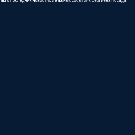
ам о последних новостях и важных событиях Сергиева Посада.