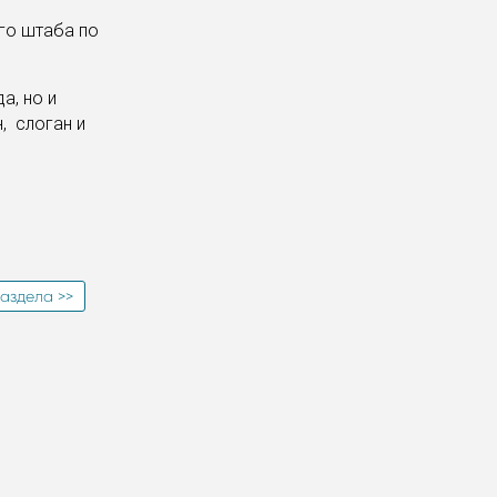
ого штаба по
а, но и
, слоган и
аздела >>