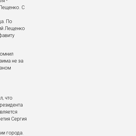
ля -
Лещенко. С
О
а. По
ий Лещенко
фавиту
помнил
зима не за
евном
, что
президента
вляется
етия Сергия
ии города.