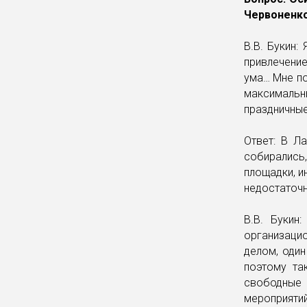
Червоненк
В.В. Букин:
привлечение
ума… Мне по
максимальны
праздничные
Ответ: В Л
собирались,
площадки, и
недостаточн
В.В. Букин
организаци
делом, один
поэтому та
свободные
мероприятий