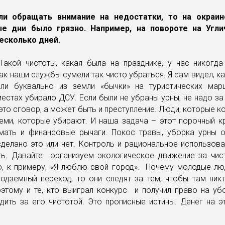
сли обращать внимание на недостатки, то на окраин
ые дни было грязно. Например, на повороте на Угли
есколько дней.
 Такой чистоты, какая была на празднике, у нас никогд
как наши службы сумели так чисто убраться. Я сам видел, к
ли буквально из земли «бычки» на туристических мар
естах убирало ДСУ. Если были не убраны урны, не надо за 
это сговор, а может быть и преступление. Люди, которые к
еми, которые убирают. И наша задача – этот порочный к
мать и финансовые рычаги. Покос травы, уборка урны о
сделано это или нет. Контроль и рациональное использов
ь. Давайте организуем экологическое движение за чист
о, к примеру, «Я люблю свой город». Почему молодые люд
одземный переход, то они следят за тем, чтобы там ник
этому и те, кто выиграл конкурс и получил право на уб
дить за его чистотой. Это прописные истины. Денег на э