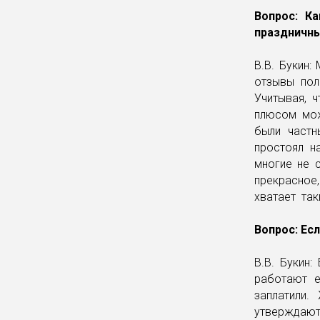
Вопрос: К
праздничн
В.В. Букин:
отзывы пол
Учитывая, 
плюсом мож
были частн
простоял н
многие не 
прекрасное
хватает так
Вопрос: Ес
В.В. Букин
работают е
заплатили.
утверждают