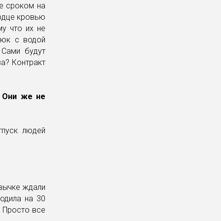
ие сроком на
ердце кровью
му что их не
люк с водой
 Сами будут
ва? Контракт
 Они же не
тпуск людей
ивычке ждали
одила на 30
. Просто все