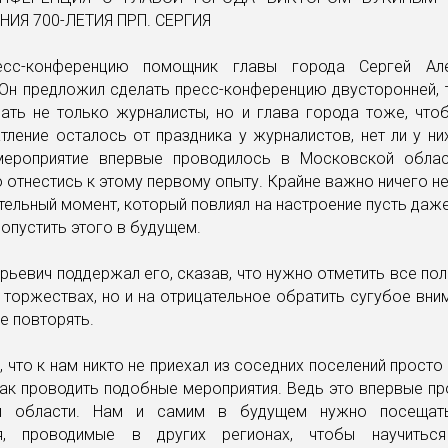
есс-конференцию помощник главы города Сергей Але
Он предложил сделать пресс-конференцию двусторонней, 
ать не только журналисты, но и глава города тоже, что
тление осталось от праздника у журналистов, нет ли у ни
ероприятие впервые проводилось в Московской обла
 отнестись к этому первому опыту. Крайне важно ничего не 
тельный момент, который повлиял на настроение пусть даж
допустить этого в будущем.
рьевич поддержал его, сказав, что нужно отметить все по
 торжествах, но и на отрицательное обратить сугубое вни
е повторять.
, что к нам никто не приехал из соседних поселений просто
как проводить подобные мероприятия. Ведь это впервые п
й области. Нам и самим в будущем нужно посещат
ия, проводимые в других регионах, чтобы научитьс