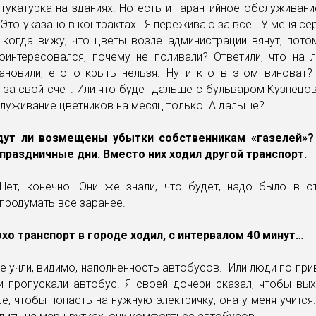
тукатурка на зданиях. Но есть и гарантийное обслуживан
. Это указано в контрактах. Я переживаю за все. У меня с
 когда вижу, что цветы возле администрации вянут, пото
Поинтересовался, почему не поливали? Ответили, что на 
тановили, его открыть нельзя. Ну и кто в этом виноват?
за свой счет. Или что будет дальше с бульваром Кузнецо
служивание цветников на месяц только. А дальше?
удут ли возмещены убытки собственникам «газелей»?
 праздничные дни. Вместо них ходил другой транспорт.
: Нет, конечно. Они же знали, что будет, надо было в о
 продумать все заранее.
охо транспорт в городе ходил, с интервалом 40 минут…
 Не учли, видимо, наполненность автобусов. Или люди по пр
и пропускали автобус. Я своей дочери сказал, чтобы вых
е, чтобы попасть на нужную электричку, она у меня учится