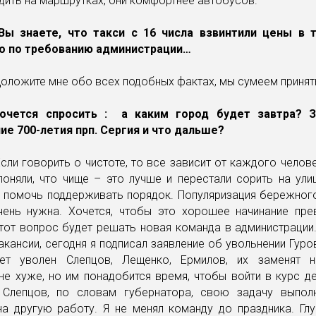
дить на маршрутках, они комфортнее автобусов.
Вы знаете, что такси с 16 числа взвинтили цены в 
то по требованию администрации…
 Доложите мне обо всех подобных фактах, мы сумеем принят
очется спросить : а каким город будет завтра? З
ие 700-летия прп. Сергия и что дальше?
 Если говорить о чистоте, то все зависит от каждого челове
поняли, что чище – это лучше и перестали сорить на ули
 помочь поддерживать порядок. Популяризация бережног
чень нужна. Хочется, чтобы это хорошее начинание пре
Этот вопрос будет решать новая команда в администрации
акансии, сегодня я подписал заявление об увольнении Гуров
ет уволен Слепцов, Лещенко, Ермилов, их заменят 
не хуже, но им понадобится время, чтобы войти в курс д
 Слепцов, по словам губернатора, свою задачу выпол
на другую работу. Я не менял команду до праздника. Гл