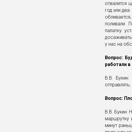
отвалится ш
год или два
обливается,
поливали. 
палатку ус
досаживать 
у нас на об
Вопрос: Б
работали в
В.В. Букин
отправлять,
Вопрос: Пл
В.В. Букин:
маршрутку 
минут раньш