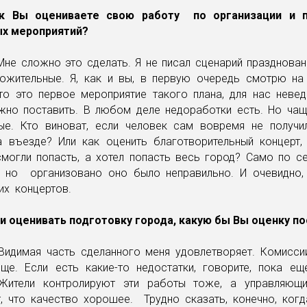
ак Вы оцениваете свою работу по организации и 
ых мероприятий?
 Мне сложно это сделать. Я не писал сценарий празднован
ожительные. Я, как и вы, в первую очередь смотрю на 
что это первое мероприятие такого плана, для нас неве
но поставить. В любом деле недоработки есть. Но ча
ые. Кто виноват, если человек сам вовремя не получи
а въезде? Или как оценить благотворительный концерт,
смогли попасть, а хотел попасть весь город? Само по с
, но организовано оно было неправильно. И очевидно,
их концертов.
ли оценивать подготовку города, какую бы Вы оценку п
: Видимая часть сделанного меня удовлетворяет. Комисси
ще. Если есть какие-то недостатки, говорите, пока ещ
 Жители контролируют эти работы тоже, а управляющ
, что качество хорошее. Трудно сказать, конечно, когда