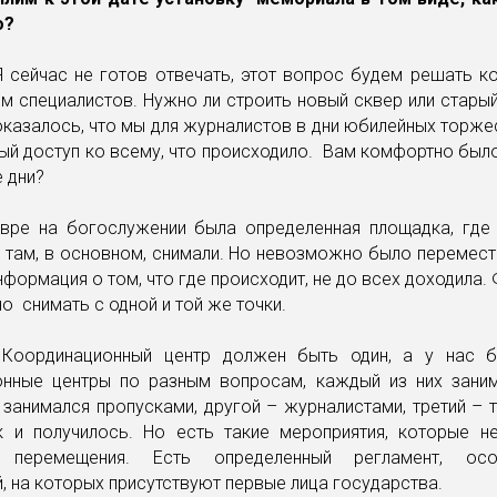
о?
 Я сейчас не готов отвечать, этот вопрос будем решать к
м специалистов. Нужно ли строить новый сквер или стары
казалось, что мы для журналистов в дни юбилейных торж
й доступ ко всему, что происходило. Вам комфортно был
 дни?
авре на богослужении была определенная площадка, где
 там, в основном, снимали. Но невозможно было перемест
нформация о том, что где происходит, не до всех доходила
о снимать с одной и той же точки.
: Координационный центр должен быть один, а у нас 
онные центры по разным вопросам, каждый из них зани
 занимался пропусками, другой – журналистами, третий – 
к и получилось. Но есть такие мероприятия, которые н
 перемещения. Есть определенный регламент, ос
, на которых присутствуют первые лица государства.