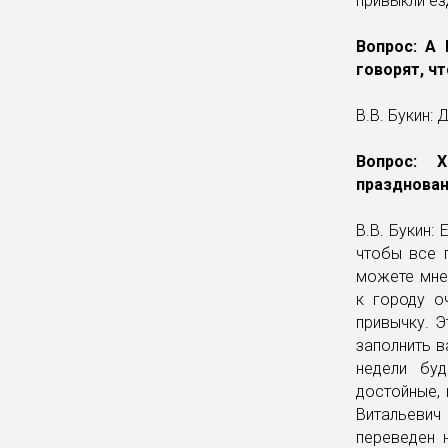
привыкли ез
Вопрос: А 
говорят, ч
В.В. Букин:
Вопрос: Х
празднован
В.В. Букин:
чтобы все 
можете мне
к городу о
привычку. 
заполнить в
недели буд
достойные, 
Витальевич
переведен 