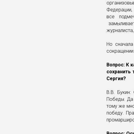
организовы
Федерации, 
все подме
замыливает
журналиста,
Но сначала
сокращении
Вопрос: К 
сохранить 
Сергия?
В.В. Букин
Победы. Да 
тому же мно
победу. Пра
промарширов
Вопрос: Ос