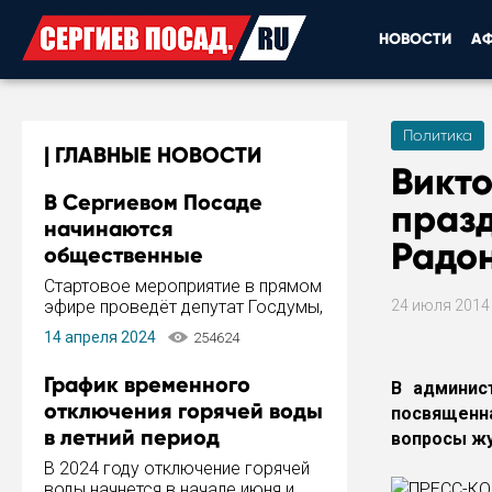
НОВОСТИ
А
Политика
ГЛАВНЫЕ НОВОСТИ
Викто
В Сергиевом Посаде
праз
начинаются
Радо
общественные
обсуждения Стратегии
Стартовое мероприятие в прямом
развития города
эфире проведёт депутат Госдумы,
24 июля 201
инициатор и автор Концепции
14 апреля 2024
254624
развития Сергиева Посада и
Стратегии ее реализации Сергей
График временного
В админис
Пахомов.
отключения горячей воды
посвященна
в летний период
вопросы жу
В 2024 году отключение горячей
воды начнется в начале июня и