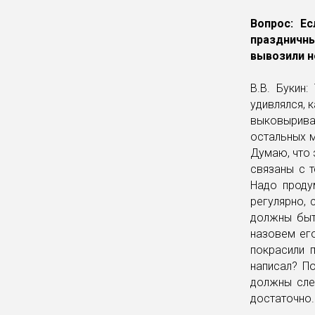
Вопрос: Е
праздничн
вывозили н
В.В. Букин:
удивлялся, 
выковырива
остальных м
Думаю, что 
связаны с т
Надо проду
регулярно, 
должны быт
назовем ег
покрасили п
написал? По
должны сле
достаточно.