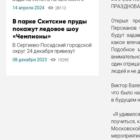
завершится в конце августа.
14 апреля 2024
28112
Период отключения составит не
более 14 дней.
В парке Скитские пруды
Открыл пр
покажут ледовое шоу
Персианов. 
будут задав
«Чемпионы»
какое впеча
В Сергиево-Посадский городской
Подобное м
округ 24 декабря привезут
внимательно
ледовый тур «Чемпионы»
08 декабря 2023
15295
заслуженного мастера спорта,
один отрица
чемпиона мира и Европы,
людей и не 
серебряного призера зимних
Олимпийских игр Ильи Авербуха.
Виктор Вале
Как сообщает администрация ...
что было на
в будущем н
«Я удивился
поучиться, 
Московско
мероприят