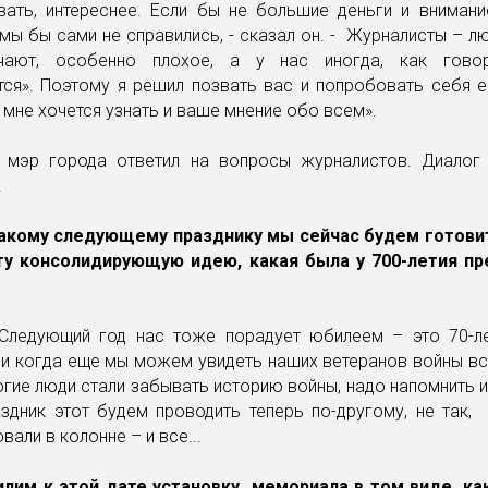
вать, интереснее. Если бы не большие деньги и внимани
мы бы сами не справились, - сказал он. - Журналисты – л
чают, особенно плохое, а у нас иногда, как говори
ся». Поэтому я решил позвать вас и попробовать себя е
 мне хочется узнать и ваше мнение обо всем».
 мэр города ответил на вопросы журналистов. Диалог
.
какому следующему празднику мы сейчас будем готови
ту консолидирующую идею, какая была у 700-летия п
: Следующий год нас тоже порадует юбилеем – это 70-л
и когда еще мы можем увидеть наших ветеранов войны вс
гие люди стали забывать историю войны, надо напомнить и
здник этот будем проводить теперь по-другому, не так,
али в колонне – и все...
илим к этой дате установку мемориала в том виде, ка