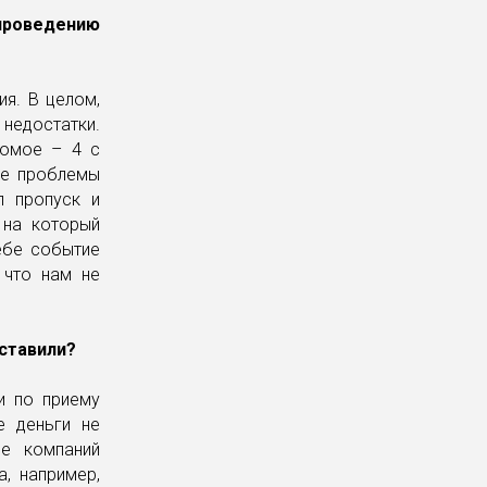
проведению
ия. В целом,
недостатки.
домое – 4 с
ще проблемы
л пропуск и
 на который
ебе событие
 что нам не
оставили?
и по приему
е деньги не
ие компаний
, например,