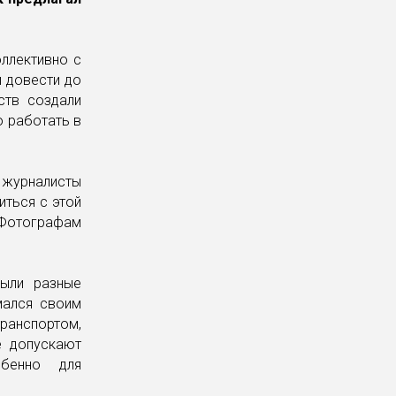
оллективно с
й довести до
еств создали
о работать в
 журналисты
иться с этой
. Фотографам
были разные
мался своим
транспортом,
е допускают
обенно для