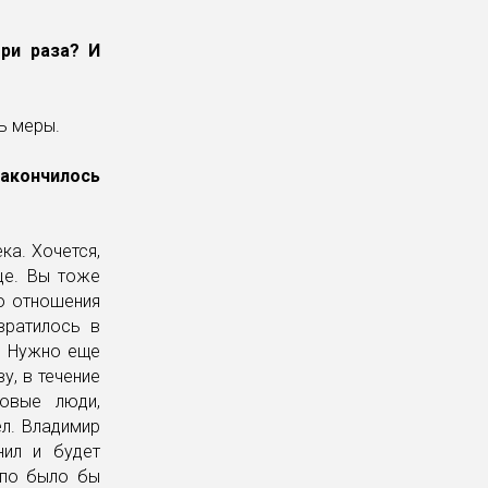
три раза? И
ь меры.
акончилось
ка. Хочется,
це. Вы тоже
о отношения
вратилось в
. Нужно еще
у, в течение
новые люди,
ел. Владимир
нил и будет
упо было бы