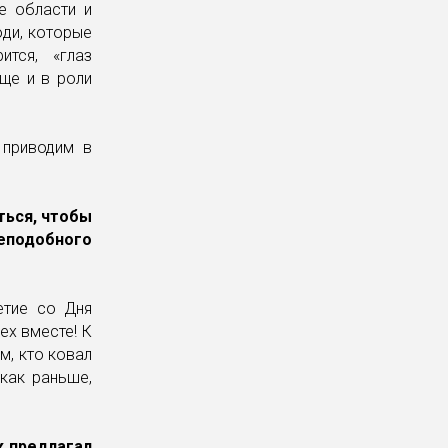
е области и
юди, которые
тся, «глаз
ще и в роли
 приводим в
ться, чтобы
реподобного
етие со Дня
ех вместе! К
м, кто ковал
 как раньше,
к предлагал