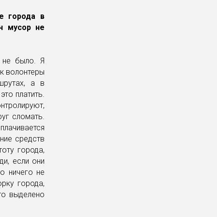
е города в
ч мусор не
а не было. Я
ак волонтеры
шрутах, а в
это платить.
онтролируют,
руг сломать.
плачивается
ание средств
оту города,
и, если они
то ничего не
орку города,
то выделено