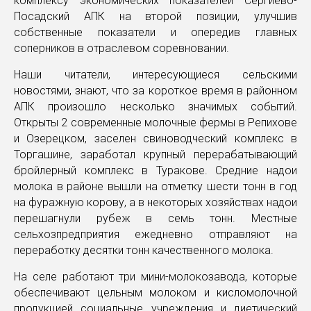
комплексу экономических показателей Сергиево-
Посадский АПК на второй позиции, улучшив
собственные показатели и опередив главных
соперников в отраслевом соревновании.
Наши читатели, интересующиеся сельскими
новостями, знают, что за короткое время в районном
АПК произошло несколько значимых событий.
Открыты 2 современные молочные фермы в Репихове
и Озерецком, заселен свиноводческий комплекс в
Торгашине, заработал крупный перерабатывающий
бройлерный комплекс в Туракове. Средние надои
молока в районе вышли на отметку шести тонн в год
на фуражную корову, а в некоторых хозяйствах надои
перешагнули рубеж в семь тонн. Местные
сельхозпредприятия ежедневно отправляют на
переработку десятки тонн качественного молока.
На селе работают три мини-молокозавода, которые
обеспечивают цельным молоком и кисломолочной
продукцией социальные учреждения и диетический