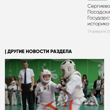
Сергиев
Посадск
Государс
историко
художест
19 февраля 2
музей
ДРУГИЕ НОВОСТИ РАЗДЕЛА