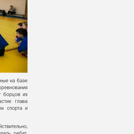
дные на базе
ревнования
т борцов из
астие глава
ом спорта и
ствительно,
деть ребят,