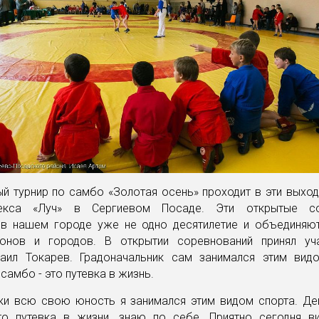
й турнир по самбо «Золотая осень» проходит в эти выхо
лекса «Луч» в Сергиевом Посаде. Эти открытые со
 в нашем городе уже не одно десятилетие и объединяю
онов и городов. В открытии соревнований принял уч
аил Токарев. Градоначальник сам занимался этим вид
 самбо - это путевка в жизнь.
ски всю свою юность я занимался этим видом спорта. Дей
о путевка в жизни, знаю по себе. Приятно сегодня ви