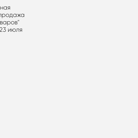
ная
продажа
варов"
23 июля
ных