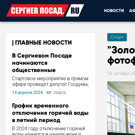
НОВОСТИ
А
Спорт
ГЛАВНЫЕ НОВОСТИ
"Золо
В Сергиевом Посаде
фото
начинаются
общественные
16 октября 2
обсуждения Стратегии
Стартовое мероприятие в прямом
развития города
эфире проведёт депутат Госдумы,
инициатор и автор Концепции
14 апреля 2024
254624
развития Сергиева Посада и
Стратегии ее реализации Сергей
График временного
Пахомов.
отключения горячей воды
в летний период
В 2024 году отключение горячей
воды начнется в начале июня и