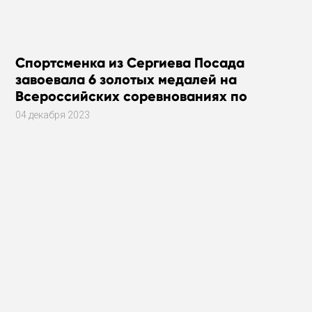
Спортсменка из Сергиева Посада
завоевала 6 золотых медалей на
Всероссийских соревнованиях по
плаванию
04 декабря 2023