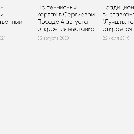
о-
На теннисных
Традицион
ий
кортах в Сергиевом
выставка-
твенный
Посаде 4 августа
"Лучших то
-
откроется выставка
откроется 
венный
"Лучшие товары от
на теннис
021
03 августа 2020
22 июля 2019
производителя"
кортах