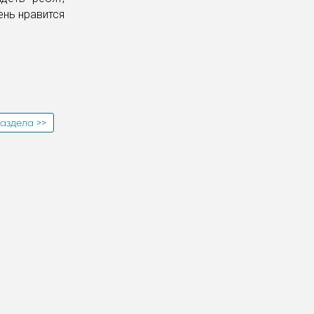
ень нравится
аздела >>