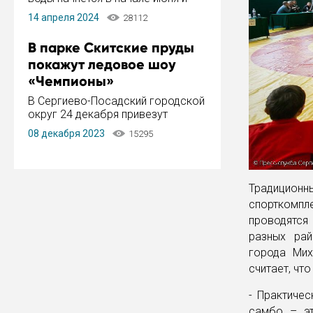
завершится в конце августа.
14 апреля 2024
28112
Период отключения составит не
более 14 дней.
В парке Скитские пруды
покажут ледовое шоу
«Чемпионы»
В Сергиево-Посадский городской
округ 24 декабря привезут
ледовый тур «Чемпионы»
08 декабря 2023
15295
заслуженного мастера спорта,
чемпиона мира и Европы,
серебряного призера зимних
Олимпийских игр Ильи Авербуха.
Традиционны
Как сообщает администрация ...
спорткомп
проводятся
разных рай
города Мих
считает, что
- Практиче
самбо – эт