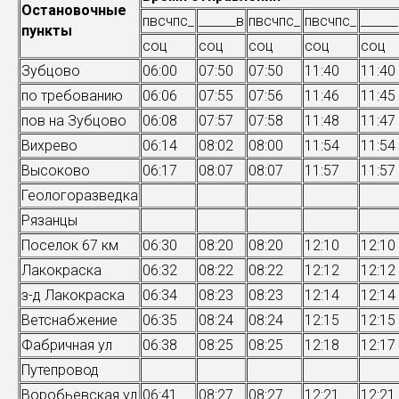
Остановочные
пвсчпс_
______в
пвсчпс_
пвсчпс_
_____
пункты
соц
соц
соц
соц
соц
Зубцово
06:00
07:50
07:50
11:40
11:40
по требованию
06:06
07:55
07:56
11:46
11:45
пов на Зубцово
06:08
07:57
07:58
11:48
11:47
Вихрево
06:14
08:02
08:00
11:54
11:54
Высоково
06:17
08:07
08:07
11:57
11:57
Геологоразведка
Рязанцы
Поселок 67 км
06:30
08:20
08:20
12:10
12:10
Лакокраска
06:32
08:22
08:22
12:12
12:12
з-д Лакокраска
06:34
08:23
08:23
12:14
12:14
Ветснабжение
06:35
08:24
08:24
12:15
12:15
Фабричная ул
06:38
08:25
08:25
12:18
12:17
Путепровод
Воробьевская ул
06:41
08:27
08:27
12:21
12:21