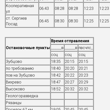
Кооперативная
06:43
08:28
08:28
12:23
12:23
ул
ст. Сергиев
06:45
08:30
08:30
12:25
12:25
Посад
Время отправления
Остановочные пункты
______в
______в
пвсчпс_
соц
соц
соц
Зубцово
18:35
20:15
20:15
по требованию
18:40
20:20
20:21
пов на Зубцово
18:42
20:22
20:23
Вихрево
18:47
20:27
20:29
Высоково
18:52
20:32
20:32
Геологоразведка
Рязанцы
Поселок 67 км
19:05
20:45
20:45