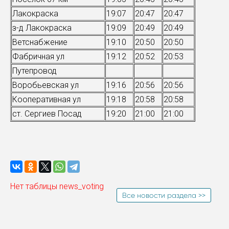
Лакокраска
19:07
20:47
20:47
з-д Лакокраска
19:09
20:49
20:49
Ветснабжение
19:10
20:50
20:50
Фабричная ул
19:12
20:52
20:53
Путепровод
Воробьевская ул
19:16
20:56
20:56
Кооперативная ул
19:18
20:58
20:58
ст. Сергиев Посад
19:20
21:00
21:00
Нет таблицы news_voting
Все новости раздела >>