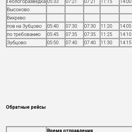
Геологоразведка
05:33
07:21
07:21
11:15
14:00
Высоково
Вихрево
пов на Зубцово
05:40
07:30
07:30
11:20
14:05
по требованию
05:45
07:35
07:35
11:25
14:10
Зубцово
05:50
07:40
07:40
11:30
14:15
Обратные рейсы
Время отправления