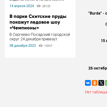
завершится в конце августа.
14 апреля 2024
28123
Период отключения составит не
более 14 дней.
"Burda" -
В парке Скитские пруды
покажут ледовое шоу
«Чемпионы»
В Сергиево-Посадский городской
округ 24 декабря привезут
15 
ледовый тур «Чемпионы»
08 декабря 2023
15307
заслуженного мастера спорта,
чемпиона мира и Европы,
серебряного призера зимних
Олимпийских игр Ильи Авербуха.
Как сообщает администрация ...
26 октябр
Нет таблицы