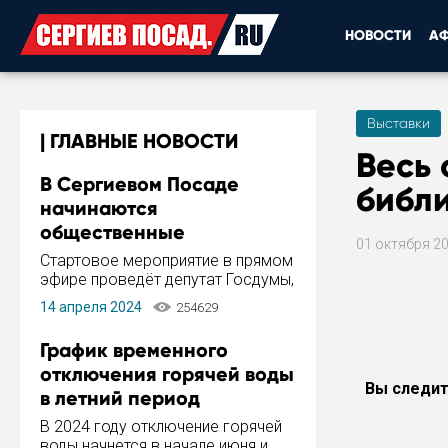
НОВОСТИ
А
Выставки
ГЛАВНЫЕ НОВОСТИ
Весь 
В Сергиевом Посаде
библи
начинаются
общественные
01 октября 2
обсуждения Стратегии
Стартовое мероприятие в прямом
развития города
эфире проведёт депутат Госдумы,
инициатор и автор Концепции
14 апреля 2024
254629
развития Сергиева Посада и
Стратегии ее реализации Сергей
График временного
Пахомов.
отключения горячей воды
Вы следит
в летний период
В 2024 году отключение горячей
воды начнется в начале июня и