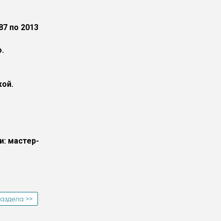
87 по 2013
.
кой.
и: мастер-
аздела >>