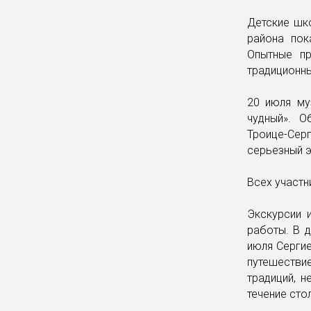
Детские шк
района пок
Опытные пр
традиционны
20 июля му
чудный». О
Троице-Сер
серьезный э
Всех участн
Экскурсии 
работы. В 
июля Серги
путешеств
традиций, 
течение сто