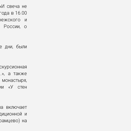
«И свеча не
года в 16.00
нежского и
е России, о
е дни, были
скурсионная
…», а также
 монастыря,
ии «У стен
ма включает
диционной и
рамцево) на