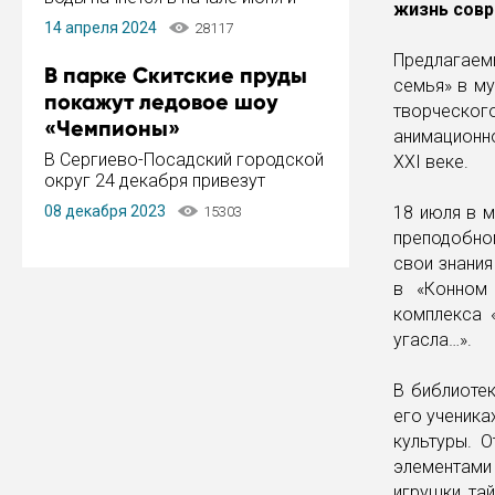
жизнь совр
завершится в конце августа.
14 апреля 2024
28117
Период отключения составит не
более 14 дней.
Предлагаем
В парке Скитские пруды
семья» в м
покажут ледовое шоу
творческо
«Чемпионы»
анимационно
В Сергиево-Посадский городской
XXI веке.
округ 24 декабря привезут
ледовый тур «Чемпионы»
08 декабря 2023
18 июля в 
15303
заслуженного мастера спорта,
преподобно
чемпиона мира и Европы,
свои знания
серебряного призера зимних
Олимпийских игр Ильи Авербуха.
в «Конном 
Как сообщает администрация ...
комплекса 
угасла…».
В библиоте
его ученика
культуры. 
элементами
игрушки, та