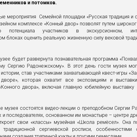
еменников и потомков.
ые мероприятия Семейной площадки «Русская традиция и 
узейном комплексе «Конный двор» позволят путем широког
го потенциала участников в экскурсионном, инте
м блоках оценить реальную жизненную силу вековой трад
музее будет развернута познавательная программа «Похва
му Сергию Радонежскому». В этот день гости музея мог
 истории, став участниками захватывающей квест-игры «З
дворе», которая охватит все экспозициям и выставк
«Конного двора», включая главную юбилейную выставку 
ке музея состоятся видео-лекции о преподобном Сергии Р
х и последователях, основанном им монастыре – центре д
Откроет свои «классы» музейная «Школа ремёсел». Она п
 традиционной сергиевской росписи, особенностями 
йнами создания тряпичной куклы и другими ремеслами.