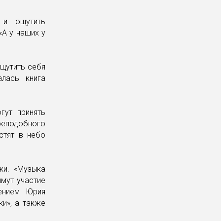
 и ощутить
А у наших у
ощутить себя
алась книга
гут принять
реподобного
стят в небо
ки. «Музыка
имут участие
лением Юрия
и», а также