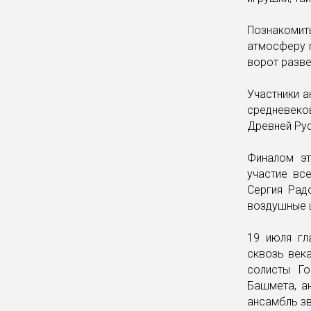
Познакоми
атмосферу 
ворот разв
Участники а
средневеко
Древней Ру
Финалом эт
участие вс
Сергия Рад
воздушные 
19 июля гл
сквозь века
солисты Го
Башмета, а
ансамбль з