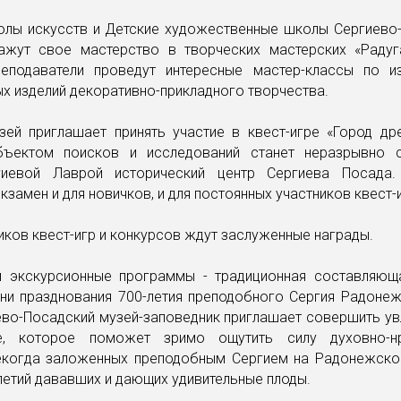
олы искусств и Детские художественные школы Сергиево
ажут свое мастерство в творческих мастерских «Радуг
еподаватели проведут интересные мастер-классы по и
х изделий декоративно-прикладного творчества.
зей приглашает принять участие в квест-игре «Город дре
бъектом поисков и исследований станет неразрывно 
гиевой Лаврой исторический центр Сергиева Посада
кзамен и для новичков, и для постоянных участников квест-
иков квест-игр и конкурсов ждут заслуженные награды.
и экскурсионные программы - традиционная составляющ
дни празднования 700-летия преподобного Сергия Радонеж
ево-Посадский музей-заповедник приглашает совершить ув
ие, которое поможет зримо ощутить силу духовно-нр
некогда заложенных преподобным Сергием на Радонежской
летий дававших и дающих удивительные плоды.