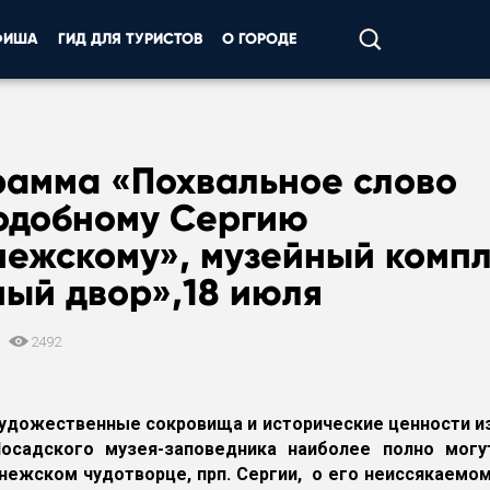
ФИША
ГИД ДЛЯ ТУРИСТОВ
О ГОРОДЕ
рамма «Похвальное слово
одобному Сергию
нежскому», музейный комп
ный двор»,18 июля
4
2492
художественные сокровища и исторические ценности и
Посадского музея-заповедника наиболее полно могу
нежском чудотворце, прп. Сергии, о его неиссякаемом