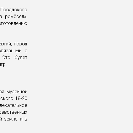
-Посадского
а ремёсел».
зготовлению
вний, город
связанный с
. Это будет
игр.
ая музейной
ского 18-20
лекательное
авственных
 земле, и в