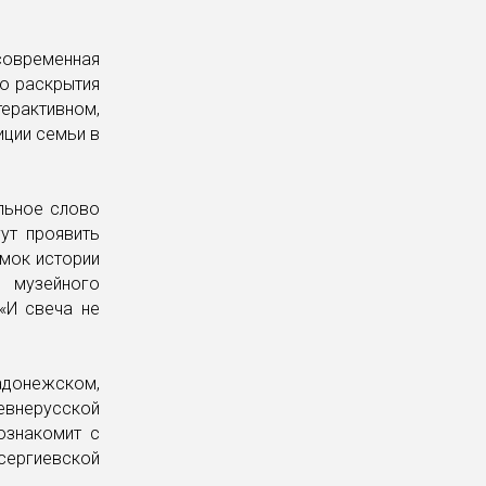
современная
о раскрытия
рактивном,
иции семьи в
льное слово
ут проявить
амок истории
и музейного
«И свеча не
адонежском,
ревнерусской
ознакомит с
сергиевской