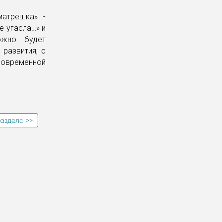
матрешка» -
е угасла…» и
ожно будет
 развития, с
современной
аздела >>